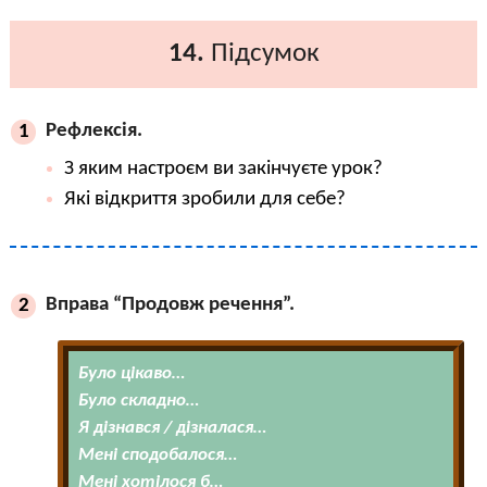
14.
Підсумок
Рефлексія.
1
З яким настроєм ви закінчуєте урок?
Які відкриття зробили для себе?
Вправа “Продовж речення”.
2
Було цікаво…
Було складно…
Я дізнався / дізналася…
Мені сподобалося…
Мені хотілося б…