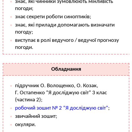
знає, які чинники зумовлюють мінливість
погоди;
знає секрети роботи синоптиків;
знає, які прилади допомагають визначати
погоду;
виступає в ролі ведучого / ведучої прогнозу
погоди.
Обладнання
підручник О. Волощенко, О. Козак,
Г. Остапенко “Я досліджую світ” 3 клас
(частина 2);
робочий зошит № 2 “Я досліджую світ”
;
звичайний зошит;
окуляри.