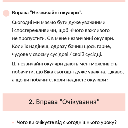
Вправа “Незвичайні окуляри”.
Сьогодні ми маємо бути дуже уважними
і спостережливими, щоб нічого важливого
не пропустити. Є в мене незвичайні окуляри.
Коли їх надінеш, одразу бачиш щось гарне,
чудове у своєму сусідові / своїй сусідці.
Ці незвичайні окуляри дають мені можливість
побачити, що Віка сьогодні дуже уважна. Цікаво,
а що ви побачите, коли надінете окуляри?
2.
Вправа “Очікування”
Чого ви очікуєте від сьогоднішнього уроку?