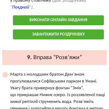
у правому стовпчику
(див. роздруківку
“
Поєднай
”)
.
ВИКОНАТИ ОНЛАЙН-ЗАВДАННЯ
ЗАВАНТАЖИТИ РОЗДРУКІВКУ
9.
Вправа “Розв’яжи”
Марта з молодшим братом Дем’яном
прогулювалися Софіївським парком в Умані.
Увагу брата привернув фонтан “Змія”,
що прикрашає Нижнє озеро. Із роззявленої пащі
хижої рептилії струменить вода. Розв’яжіть
рівняння і довідайтеся висоту фонтана в метрах