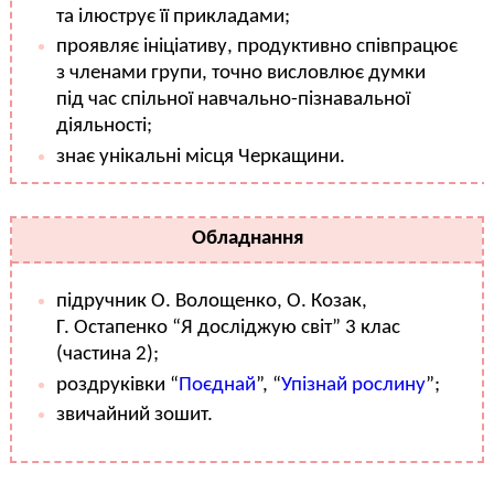
та ілюструє її прикладами;
проявляє ініціативу, продуктивно співпрацює
з членами групи, точно висловлює думки
під час спільної навчально-пізнавальної
діяльності;
знає унікальні місця Черкащини.
Обладнання
підручник О. Волощенко, О. Козак,
Г. Остапенко “Я досліджую світ” 3 клас
(частина 2);
роздруківки “
Поєднай
”, “
Упізнай рослину
”;
звичайний зошит.