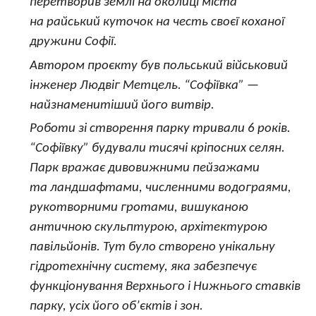
перетворив землі на околиці міста
на райський куточок на честь своєї коханої
дружини Софії.
Автором проєкту був польський військовий
інженер Людвіг Метцель. “Софіївка” —
найзнаменитіший його витвір.
Роботи зі створення парку тривали 6 років.
“Софіївку” будували тисячі кріпосних селян.
Парк вражає дивовижними пейзажами
та ландшафтами, численними водограями,
рукотворними гротами, вишуканою
античною скульптурою, архітектурою
павільйонів. Тут було створено унікальну
гідротехнічну систему, яка забезпечує
функціонування Верхнього і Нижнього ставків
парку, усіх його об’єктів і зон.