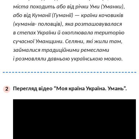
міста походить або від річки Уми (Уманки),
або від Куманії (Гуманії) — країни кочовиків
(куманів- половців), яка розташовувалася
в степах України й охоплювала територію
сучасної Уманщини. Селяни, які жили там,
займалися традиційними ремеслами
і розмовляли давньою українською мовою.
Перегляд відео “Моя країна Україна. Умань”.
2