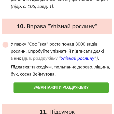
(підр. с. 105, завд. 1)
.
10.
Вправа “Упізнай рослину”
У парку “Софіївка” росте понад 3000 видів
рослин. Спробуйте упізнати й підписати деякі
з них
(див. роздруківку “
Упізнай рослину
”)
.
Підказка:
таксодіум, тюльпанне дерево, ліщина,
бук, сосна Веймутова.
ЗАВАНТАЖИТИ РОЗДРУКІВКУ
11.
Підсумок