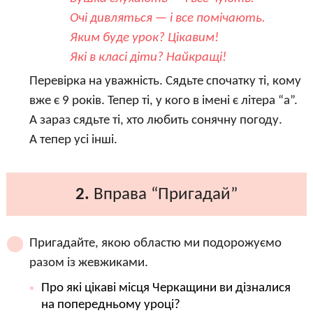
Очі дивляться — і все помічають.
Яким буде урок? Цікавим!
Які в класі діти? Найкращі!
Перевірка на уважність. Сядьте спочатку ті, кому
вже є 9 років. Тепер ті, у кого в імені є літера “а”.
А зараз сядьте ті, хто любить сонячну погоду.
А тепер усі інші.
2.
Вправа “Пригадай”
Пригадайте, якою областю ми подорожуємо
разом із жевжиками.
Про які цікаві місця Черкащини ви дізналися
на попередньому уроці?