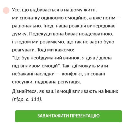
Усе, що відбувається в нашому житті,
ми спочатку оцінюємо емоційно, а вже потім —
раціонально. Іноді наша реакція випереджає
думку. Подекуди вона буває неадекватною,
і згодом ми розуміємо, що так не варто було
реагувати. Тоді ми кажемо:
“Це був необдуманий вчинок, я діяв / діяла
під впливом емоцій”. Такі дії можуть мати
небажані наслідки — конфлікт, зіпсовані
стосунки, підірвана репутація.
Дізнайтеся, як ваші емоції впливають на інших
(підр. с. 111)
.
ЗАВАНТАЖИТИ ПРЕЗЕНТАЦІЮ