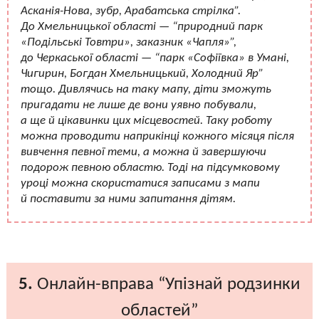
Асканія-Нова, зубр, Арабатська стрілка”.
До Хмельницької області — “природний парк
«Подільські Товтри», заказник «Чапля»”,
до Черкаської області — “парк «Софіївка» в Умані,
Чигирин, Богдан Хмельницький, Холодний Яр”
тощо. Дивлячись на таку мапу, діти зможуть
пригадати не лише де вони уявно побували,
а ще й цікавинки цих місцевостей. Таку роботу
можна проводити наприкінці кожного місяця після
вивчення певної теми, а можна й завершуючи
подорож певною областю. Тоді на підсумковому
уроці можна скористатися записами з мапи
й поставити за ними запитання дітям.
5.
Онлайн-вправа “Упізнай родзинки
областей”