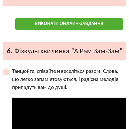
ВИКОНАТИ ОНЛАЙН-ЗАВДАННЯ
6.
Фізкультхвилинка “А Рам Зам-Зам”
Танцюйте, співайте й веселіться разом! Слова,
що легко запам’ятовуються, і радісна мелодія
припадуть вам до душі.