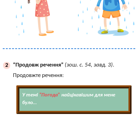
“Продовж речення”
(зош. с. 54, завд. 3)
.
2
Продовжте речення:
У темі
“Погода”
найцікавішим для мене
було…