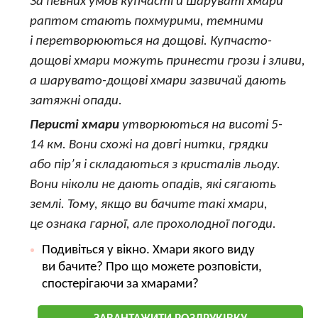
За певних умов купчасті й шаруваті хмари
раптом стають похмурими, темними
і перетворюються на дощові. Купчасто-
дощові хмари можуть принести грози і зливи,
а шарувато-дощові хмари зазвичай дають
затяжні опади.
Перисті хмари
утворюються на висоті 5-
14 км. Вони схожі на довгі нитки, грядки
або пір’я і складаються з кристалів льоду.
Вони ніколи не дають опадів, які сягають
землі. Тому, якщо ви бачите такі хмари,
це ознака гарної, але прохолодної погоди.
Подивіться у вікно. Хмари якого виду
ви бачите? Про що можете розповісти,
спостерігаючи за хмарами?