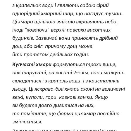
з крапельок води і являють собою сірий
однорідний хмарний шар, що нагадує туман.
Ці хмари щільною завісою вкривають небо,
іноді “ховаючи” верхні поверхи висотних
будинків. Зазвичай вони приносять дрібний
дощ або сніг, причому дощ може
йти протягом декількох годин.
Купчасті хмари
формуються трохи вище,
ніж шаруваті, на висоті 2-5 км, вони можуть
складатися і з крапель води, і з кристаликів
льоду. Ці яскраво-білі хмари схожі на величезні
вежі, куполи, гори, казкові замки. Якщо
ви будете довго дивитися на них,
то помітите, що форма цих хмар постійно
змінюється.