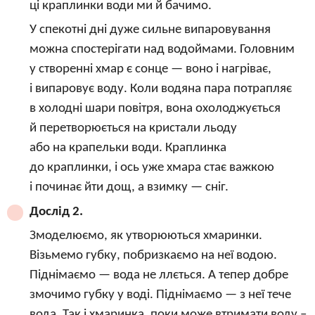
ці краплинки води ми й бачимо.
У спекотні дні дуже сильне випаровування
можна спостерігати над водоймами. Головним
у створенні хмар є сонце — воно і нагріває,
і випаровує воду. Коли водяна пара потрапляє
в холодні шари повітря, вона охолоджується
й перетворюється на кристали льоду
або на крапельки води. Краплинка
до краплинки, і ось уже хмара стає важкою
і починає йти дощ, а взимку — сніг.
Дослід 2.
Змоделюємо, як утворюються хмаринки.
Візьмемо губку, побризкаємо на неї водою.
Піднімаємо — вода не ллється. А тепер добре
змочимо губку у воді. Піднімаємо — з неї тече
вода. Так і хмаринка, поки може втримати воду –