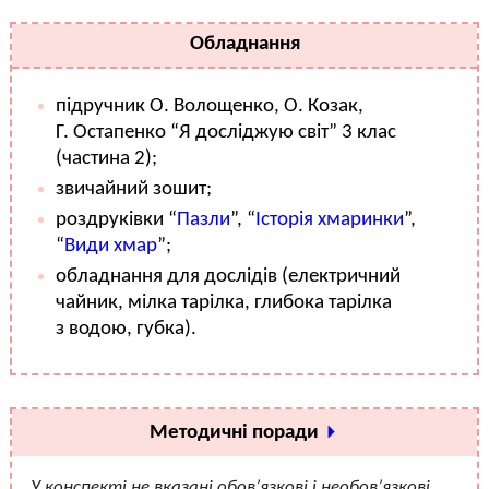
Обладнання
підручник О. Волощенко, О. Козак,
Г. Остапенко “Я досліджую світ” 3 клас
(частина 2);
звичайний зошит;
роздруківки “
Пазли
”, “
Історія хмаринки
”,
“
Види хмар
”;
обладнання для дослідів (електричний
чайник, мілка тарілка, глибока тарілка
з водою, губка).
Методичні поради
У конспекті не вказані обов’язкові і необов’язкові