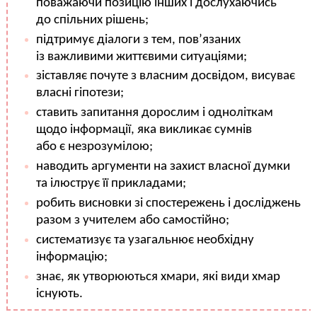
поважаючи позицію інших і дослухаючись
до спільних рішень;
підтримує діалоги з тем, пов’язаних
із важливими життєвими ситуаціями;
зіставляє почуте з власним досвідом, висуває
власні гіпотези;
ставить запитання дорослим і одноліткам
щодо інформації, яка викликає сумнів
або є незрозумілою;
наводить аргументи на захист власної думки
та ілюструє її прикладами;
робить висновки зі спостережень і досліджень
разом з учителем або самостійно;
систематизує та узагальнює необхідну
інформацію;
знає, як утворюються хмари, які види хмар
існують.