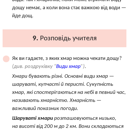
дощу немає, а коли вона стає важкою від води —
йде дощ.
9.
Розповідь учителя
Як ви гадаєте, з яких хмар можна чекати дощу?
(див. роздруківку “
Види хмар
”)
.
Хмари бувають різні. Основні види хмар —
шаруваті, купчасті й перисті. Сукупність
хмар, які спостерігаються на небі в певний час,
називають хмарністю. Хмарність —
важливий показник погоди.
Шаруваті хмари
розташовуються низько,
на висоті від 200 м до 2 км. Вони складаються