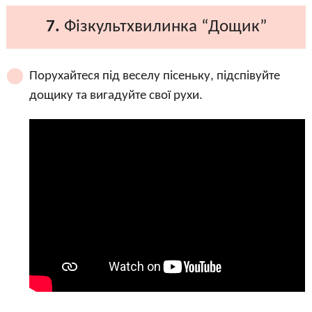
7.
Фізкультхвилинка “Дощик”
Порухайтеся під веселу пісеньку, підспівуйте
дощику та вигадуйте свої рухи.