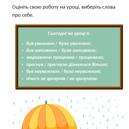
Оцініть свою роботу на уроці, виберіть слова
про себе.
Сьогодні на уроці я:
був уважним / була уважною;
був активним / була активною;
зацікавлено працював / працювала;
прагнув / прагнула дізнатися більше;
був неуважним / була неуважною;
нічого не зрозумів / не зрозуміла.