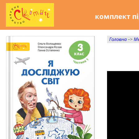
комплект пі
Головна
–>
М