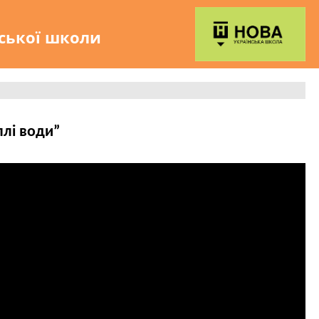
нської школи
лі води”