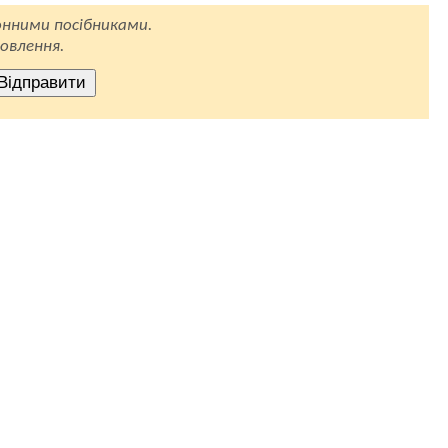
нними посібниками.
овлення.
Відправити