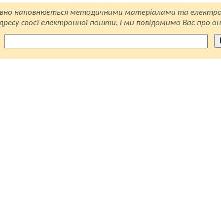
вно наповнюється методичними матеріалами та електро
ресу своєї електронної пошти, і ми повідомимо Вас про он