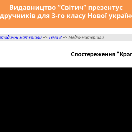
Видавництво “Світич” презентує
дручників для 3-го класу Нової украї
етодичні матеріали
–>
Тема 8
–> Медіа-матеріали
Спостереження “Крап