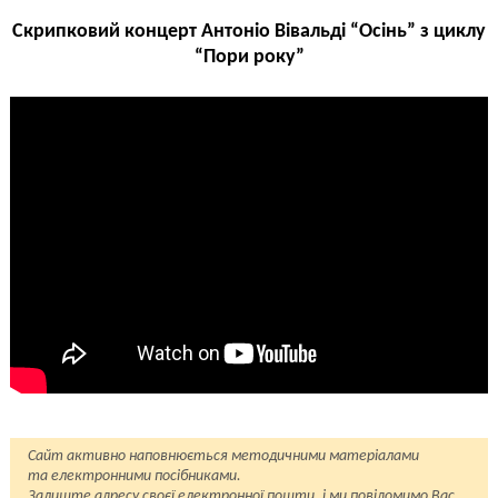
Скрипковий концерт Антоніо Вівальді “Осінь” з циклу
“Пори року”
Сайт активно наповнюється методичними матеріалами
та електронними посібниками.
Залиште адресу своєї електронної пошти, і ми повідомимо Вас