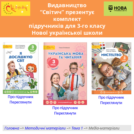
Видавництво
“Світич” презентує
комплект
підручників для 3-го класу
Нової української школи
Про підручник
Про підручник
Переглянути
Переглянути
Про підручник
Переглянути
Головна
–>
Методичні матеріали
–>
Тема 1
–> Медіа-матеріали