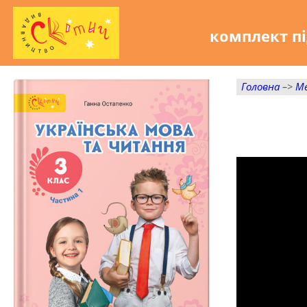
комплект пі
Головна
–>
М