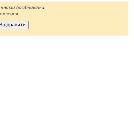
нними посібниками.
овлення.
Відправити