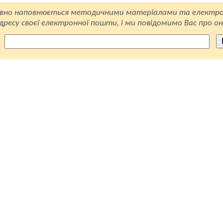
вно наповнюється методичними матеріалами та електро
ресу своєї електронної пошти, і ми повідомимо Вас про он