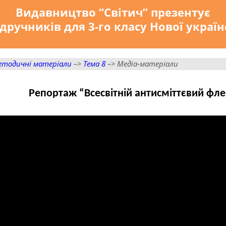
Видавництво “Світич” презентує
дручників для 3-го класу Нової украї
етодичні матеріали
–>
Тема 8
–> Медіа-матеріали
Репортаж “Всесвітній антисміттєвий фл