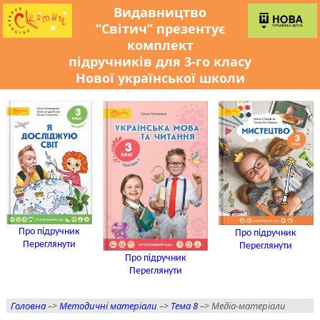
Видавництво
“Світич” презентує
комплект
підручників для 3-го класу
Нової української школи
Про підручник
Про підручник
Переглянути
Переглянути
Про підручник
Переглянути
Головна
–>
Методичні матеріали
–>
Тема 8
–> Медіа-матеріали