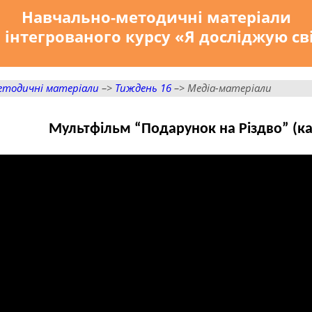
Навчально-методичні матеріали
 інтегрованого курсу «Я досліджую св
етодичні матеріали
–>
Тиждень 16
–> Медіа-матеріали
Мультфільм “Подарунок на Різдво” (ка