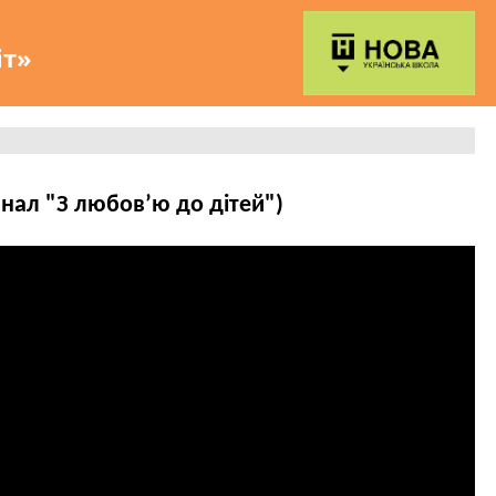
іт»
нал "З любов’ю до дітей")