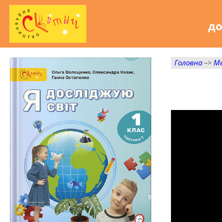
до
Головна
–>
М