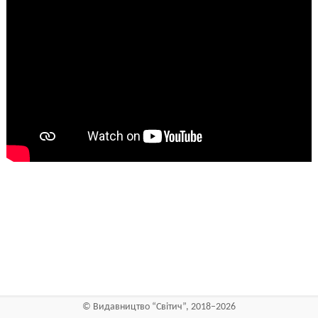
©
Видавництво “Світич”
, 2018–2026