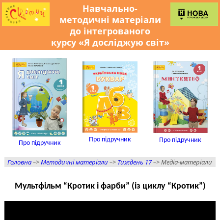
Навчально-
методичні матеріали
до інтегрованого
курсу «Я досліджую світ»
Про підручник
Про підручник
Про підручник
Головна
–>
Методичні матеріали
–>
Тиждень 17
–> Медіа-матеріали
Мультфільм “Кротик і фарби” (із циклу “Кротик”)