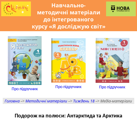
Навчально-
методичні матеріали
до інтегрованого
курсу «Я досліджую світ»
Про підручник
Про підручник
Про підручник
Головна
–>
Методичні матеріали
–>
Тиждень 18
–> Медіа-матеріали
Подорож на полюси: Антарктида та Арктика