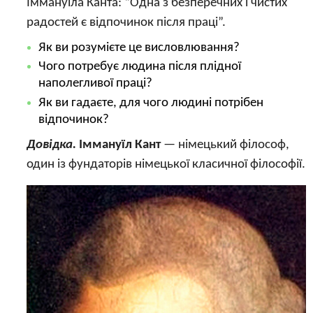
Іммануїла Канта: “Одна з безперечних і чистих
радостей є відпочинок після праці”.
Як ви розумієте це висловлювання?
Чого потребує людина після плідної
наполегливої праці?
Як ви гадаєте, для чого людині потрібен
відпочинок?
Довідка.
Іммануїл Кант
— німецький філософ,
один із фундаторів німецької класичної філософії.