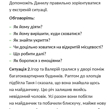
Допоможіть Данилу правильно зорієнтуватися
у екстреній ситуації.
Обговоріть:
Як йому діяти?
Як йому вирішити, куди сховатися?
Як знайти укриття?
Чи доцільно ховатися на відкритій місцевості?
Що робити далі?
Як боротися з емоціями?
Ситуація 2.
Ігор та Валерій гралися у дворі поміж
багатоквартирних будинків. Раптом до хлопців
підбігла Таня і сказала, що вона знайшла щось
на майданчику. Цю річ залишив якийсь
невідомий чоловік. Усі разом вони побігли
на майданчик та побачили блискучу, майже нову