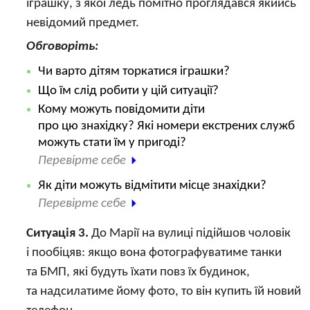
іграшку, з якої ледь помітно проглядався якийсь
невідомий предмет.
Обговоріть:
Чи варто дітям торкатися іграшки?
Що їм слід робити у цій ситуації?
Кому можуть повідомити діти
про цю знахідку? Які номери екстрених служб
можуть стати їм у пригоді?
Перевірте себе
Як діти можуть відмітити місце знахідки?
Перевірте себе
Ситуація 3.
До Марії на вулиці підійшов чоловік
і пообіцяв: якщо вона фотографуватиме танки
та БМП, які будуть їхати повз їх будинок,
та надсилатиме йому фото, то він купить їй новий