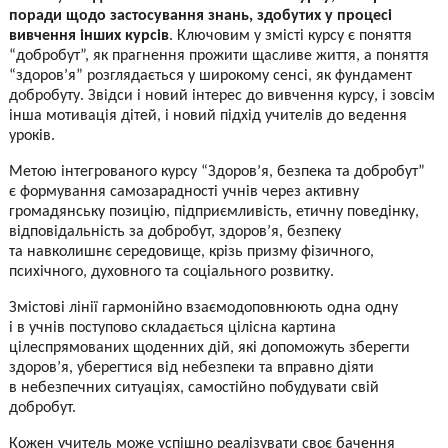
поради щодо застосування знань, здобутих у процесі
вивчення інших курсів
. Ключовим у змісті курсу є поняття
“добробут”, як прагнення прожити щасливе життя, а поняття
“здоров’я” розглядається у широкому сенсі, як фундамент
добробуту. Звідси і новий інтерес до вивчення курсу, і зовсім
інша мотивація дітей, і новий підхід учителів до ведення
уроків.
Метою інтегрованого курсу “Здоров’я, безпека та добробут”
є формування самозарадності учнів через активну
громадянську позицію, підприємливість, етичну поведінку,
відповідальність за добробут, здоров’я, безпеку
та навколишнє середовище, крізь призму фізичного,
психічного, духовного та соціального розвитку.
Змістові лінії гармонійно взаємодоповнюють одна одну
і в учнів поступово складається цілісна картина
цілеспрямованих щоденних дій, які допоможуть зберегти
здоров’я, уберегтися від небезпеки та вправно діяти
в небезпечних ситуаціях, самостійно побудувати свій
добробут.
Кожен учитель може успішно реалізувати своє бачення