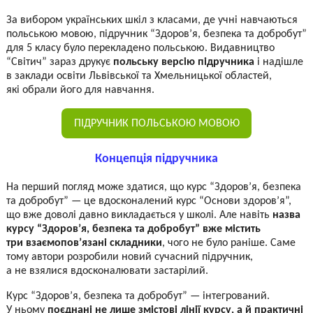
За вибором українських шкіл з класами, де учні навчаються
польською мовою, підручник “Здоров’я, безпека та добробут”
для 5 класу було перекладено польською. Видавництво
“Світич” зараз друкує
польську версію підручника
і надішле
в заклади освіти Львівської та Хмельницької областей,
які обрали його для навчання.
ПІДРУЧНИК ПОЛЬСЬКОЮ МОВОЮ
Концепція підручника
На перший погляд може здатися, що курс “Здоров’я, безпека
та добробут” — це вдосконалений курс “Основи здоров’я”,
що вже доволі давно викладається у школі. Але навіть
назва
курсу “Здоров’я, безпека та добробут” вже містить
три взаємопов’язані складники
, чого не було раніше. Саме
тому автори розробили новий сучасний підручник,
а не взялися вдосконалювати застарілий.
Курс “Здоров’я, безпека та добробут” — інтегрований.
У ньому
поєднані не лише змістові лінії курсу, а й практичні