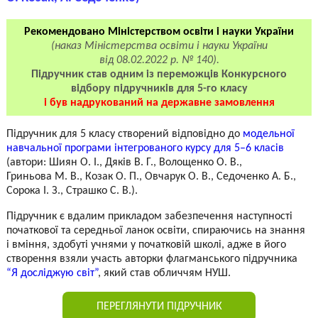
Рекомендовано Міністерством освіти і науки України
(наказ Міністерства освіти і науки України
від 08.02.2022 р. № 140).
Підручник став одним із переможців Конкурсного
відбору підручників для
5-го
класу
і був надрукований на державне замовлення
Підручник
для 5 класу створений відповідно до
модельної
навчальної програми інтегрованого курсу для 5–6 класів
(автори: Шиян О. І., Дяків В. Г., Волощенко О. В.,
Гриньова М. В., Козак О. П., Овчарук О. В., Седоченко А. Б.,
Сорока І. З., Страшко С. В.).
Підручник є вдалим прикладом забезпечення наступності
початкової та середньої ланок освіти, спираючись на знання
і вміння, здобуті учнями у початковій школі, адже в його
створення взяли участь авторки флагманського підручника
“Я досліджую світ”
, який став обличчям НУШ.
ПЕРЕГЛЯНУТИ ПІДРУЧНИК