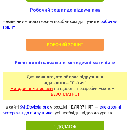
Робочий зошит до підручника
Незамінним додатковим посібником для учня є
робочий
зошит
.
РОБОЧИЙ ЗОШИТ
Електронні навчально-методичні матеріали
Для кожного, хто обирає підручники
видавництва “Світич”:
методичні матеріали
на щодень і розробки усіх тем —
БЕЗОПЛАТНО!
На сайті
SvitDovkola.org
у розділі
“ДЛЯ УЧНЯ”
—
електронні
матеріали до підручника
: усі необхідні відео до уроків.
Е-ДОДАТОК