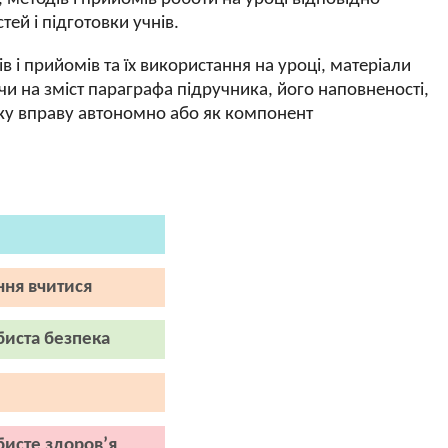
ей і підготовки учнів.
і прийомів та їх використання на уроці, матеріали
 на зміст параграфа підручника, його наповненості,
яку вправу автономно або як компонент
ння вчитися
биста безпека
бисте здоров’я