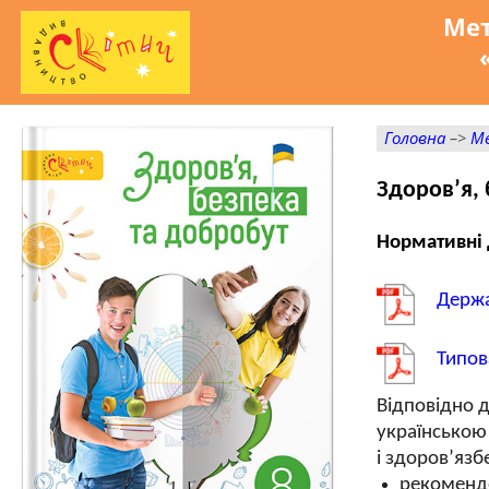
Мет
Головна
–>
Ме
Здоров’я, 
Нормативні
Держа
Типов
Відповідно д
українською 
і здоров’язб
рекомендо