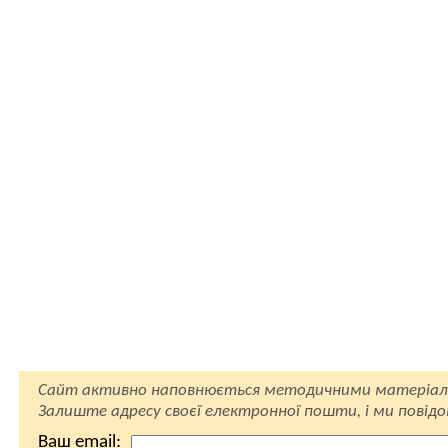
Сайт активно наповнюється методичними матеріал
Залиште адресу своєї електронної пошти, і ми повід
Ваш email: