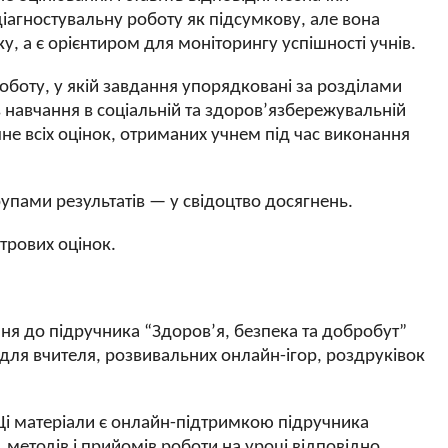
іагностувальну роботу як підсумкову, але вона
у, а є орієнтиром для моніторингу успішності учнів.
оботу, у якій завдання упорядковані за розділами
в навчання в соціальній та здоров’язбережувальній
чне всіх оцінок, отриманих учнем під час виконання
рупами результатів — у свідоцтво досягнень.
трових оцінок.
ня до підручника “Здоров’я, безпека та добробут”
 для вчителя, розвивальних онлайн-ігор, роздруківок
 Ці матеріали є онлайн-підтримкою підручника
 методів і прийомів роботи на уроці відповідно