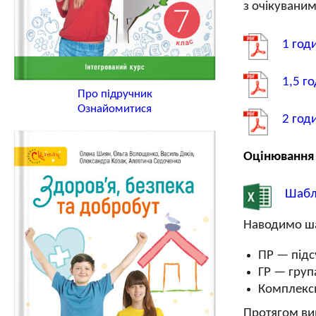
з очікувани
1 год
1,5 г
Про підручник
Ознайомитися
2 год
Оцінювання
Шабло
Наводимо ша
ПР — підс
ГР — груп
Комплексн
Протягом ви