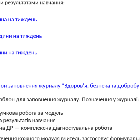
ми результатами навчання:
ина на тиждень
одини на тиждень
ини на тиждень
н заповнення журналу “Здоров’я, безпека та добробут
блон для заповнення журналу. Позначення у журналі:
умкова робота за модуль
а результатів навчання
а ДР — комплексна діагностувальна робота
вчення кожного модуля вчитель застосовує формувальне