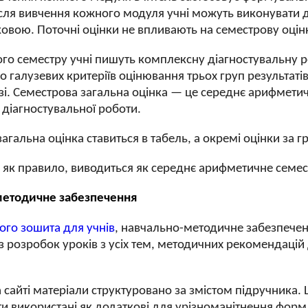
сля вивчення кожного модуля учні можуть виконувати д
ковою. Поточні оцінки не впливають на семестрову оцінк
ого семестру учні пишуть комплексну діагностувальну р
о галузевих критеріїв оцінювання трьох груп результаті
узі. Семестрова загальна оцінка — це середнє арифмети
діагностувальної роботи.
агальна оцінка ставиться в табель, а окремі оцінки за г
, як правило, виводиться як середнє арифметичне семес
методичне забезпечення
ого зошита для учнів
, навчально-методичне забезпечен
з розробок уроків з усіх тем, методичних рекомендацій
 сайті матеріали структуровано за змістом підручника.
и використані як додаткові для урізноманітнення форм,