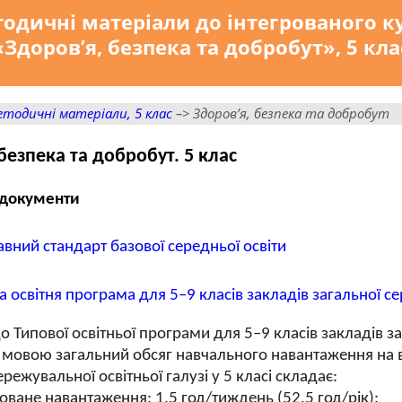
одичні матеріали до інтегрованого к
«Здоров’я, безпека та добробут», 5 кла
тодичні матеріали, 5 клас
–> Здоров’я, безпека та добробут
безпека та добробут. 5 клас
 документи
вний стандарт базової середньої освіти
а освітня програма для 5–9 класів закладів загальної се
о Типової освітньої програми для 5–9 класів закладів за
мовою загальний обсяг навчального навантаження на ви
ережувальної освітньої галузі у 5 класі складає:
ване навантаження: 1,5 год/тиждень (52,5 год/рік);