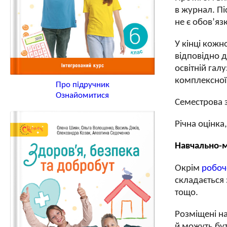
в журнал. Пі
не є обов’яз
У кінці кожн
відповідно д
освітній гал
комплексної 
Про підручник
Ознайомитися
Семестрова з
Річна оцінка
Навчально-
Окрім
робоч
складається 
тощо.
Розміщені на
й можуть бут