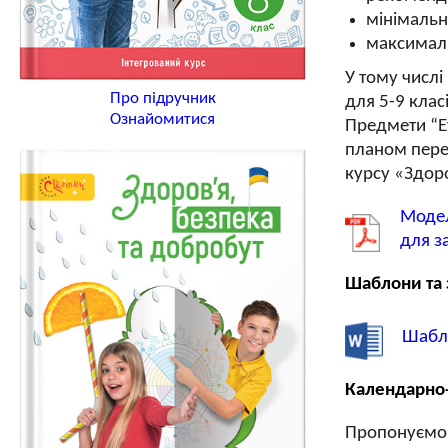
мінімальн
максималь
У тому числі
Про підручник
для 5-9 клас
Ознайомитися
Предмети “Ет
планом пере
курсу «Здоро
Модел
для за
Шаблони та 
Шабло
Календарно-
Пропонуємо з