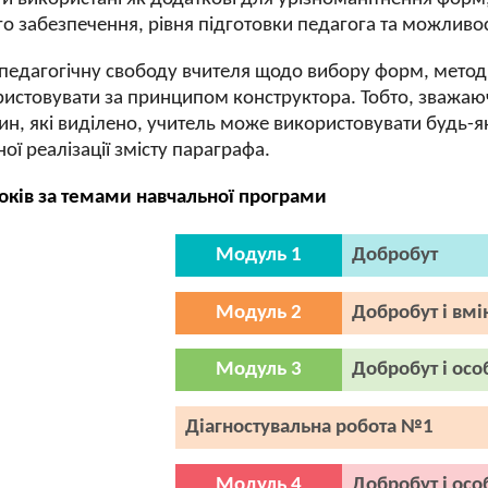
о забезпечення, рівня підготовки педагога та можливост
едагогічну свободу вчителя щодо вибору форм, методів 
стовувати за принципом конструктора. Тобто, зважаючи
дин, які виділено, учитель може використовувати будь-
ої реалізації змісту параграфа.
оків за темами навчальної програми
Модуль 1
Добробут
Модуль 2
Добробут і вмі
Модуль 3
Добробут і осо
Діагностувальна робота №1
Модуль 4
Добробут і осо