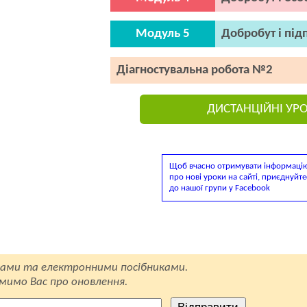
Модуль 5
Добробут і під
Діагностувальна робота №2
ДИСТАНЦІЙНІ УР
Щоб вчасно отримувати інформаці
про нові уроки на сайті, приєднуйте
до нашої групи у Facebook
ами та електронними посібниками.
омимо Вас про оновлення.
Відправити