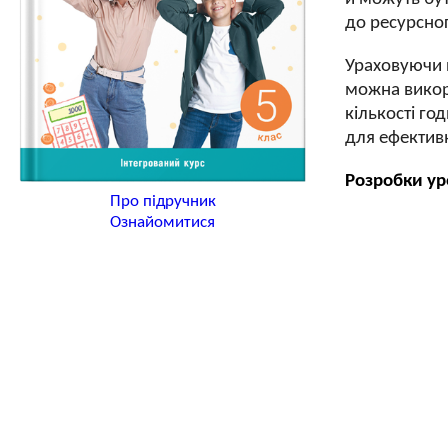
до ресурсног
Ураховуючи п
можна викори
кількості го
для ефективн
Розробки ур
Про підручник
Ознайомитися