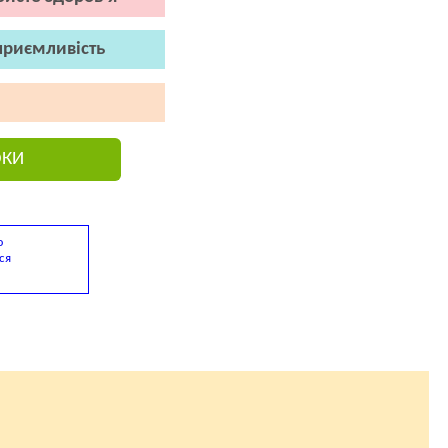
приємливість
ОКИ
ю
ся