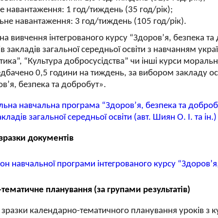
е навантаження: 1 год/тиждень (35 год/рік);
не навантаження: 3 год/тиждень (105 год/рік).
 на вивчення інтегрованого курсу “Здоров’я, безпека т
ів закладів загальної середньої освіти з навчанням ук
ика”, “Культура добросусідства” чи інші курси мораль
дбачено 0,5 години на тиждень, за вибором закладу осв
в’я, безпека та добробут».
ьна навчальна програма “Здоров’я, безпека та добробут
кладів загальної середньої освіти (авт. Шиян О. І. та ін.)
зразки документів
н навчальної програми інтегрованого курсу “Здоров’я, 
тематичне планування (за групами результатів)
разки календарно-тематичного планування уроків з кур