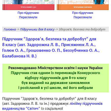
Про підручник
Про підручник
Переглянути
Переглянути
Головна
->
Підручники для 8 класу
-> Здоров’я, безпека та добробут
Підручник “Здоров’я, безпека та добробут” для
8 класу (авт. Задорожна Л. В., Присяжнюк Л. А.,
Голюк О. А., Грошовенко О. П., Беззубченко О. А.,
Балабанова Н. В.)
Рекомендовано Міністерством освіти і науки України
Підручник став одним із переможців Конкурсного
відбору підручників для
8-го
класу
був виданий на державне замовлення
і розісланий в усі школи, які його вибрали
Підручник “Здоров’я, безпека та добробут” для 8 класу
(авт. Задорожна Л. В. та ін.) продовжує
лінійку підручників
видавництва “Світич”
із соціальної