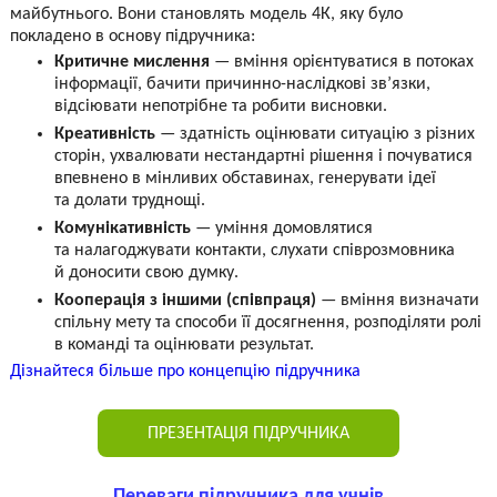
майбутнього. Вони становлять модель 4К, яку було
покладено в основу підручника:
Критичне мислення
— вміння орієнтуватися в потоках
інформації, бачити причинно-наслідкові зв’язки,
відсіювати непотрібне та робити висновки.
Креативність
— здатність оцінювати ситуацію з різних
сторін, ухвалювати нестандартні рішення і почуватися
впевнено в мінливих обставинах, генерувати ідеї
та долати труднощі.
Комунікативність
— уміння домовлятися
та налагоджувати контакти, слухати співрозмовника
й доносити свою думку.
Кооперація з іншими (співпраця)
— вміння визначати
спільну мету та способи її досягнення, розподіляти ролі
в команді та оцінювати результат.
Дізнайтеся більше про концепцію підручника
ПРЕЗЕНТАЦІЯ ПІДРУЧНИКА
Переваги підручника для учнів