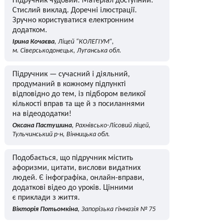
Підручник чудовий. Матеріал доступний.
Стислий виклад. Доречні ілюстрації.
Зручно користуватися електронним
додатком.
Ірина Кочаєва
, Ліцей “КОЛЕГІУМ”,
м. Сіверськодонецьк, Луганська обл.
Підручник — сучасний і діяльний,
продуманий в кожному підпункті
відповідно до тем, із підбором великої
кількості вправ та ще й з посиланнями
на відеододатки!
Оксана Пастушина
, Рахнівсько-Лісовий ліцей,
Тульчинський р-н, Вінницька обл.
Подобається, що підручник містить
афоризми, цитати, вислови видатних
людей. Є інфографіка, онлайн-вправи,
додаткові відео до уроків. Цінними
є приклади з життя.
Вікторія Потьомкіна
, Запорізька гімназія № 75