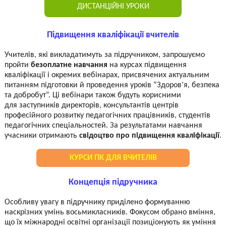
ДИСТАНЦІЙНІ УРОКИ
Підвищення кваліфікації вчителів
Учителів, які викладатимуть за підручником, запрошуємо
пройти
безоплатне навчання
на курсах підвищення
кваліфікації і окремих вебінарах, присвячених актуальним
питанням підготовки й проведення уроків “Здоров’я, безпека
та добробут”. Ці вебінари також будуть корисними
для заступників директорів, консультантів центрів
професійного розвитку педагогічних працівників, студентів
педагогічних спеціальностей. За результатами навчання
учасники отримають
свідоцтво про підвищення кваліфікації
.
КУРСИ ПК ДЛЯ ВЧИТЕЛІВ
Концепція підручника
Особливу увагу в підручнику приділено формуванню
наскрізних умінь восьмикласників. Фокусом обрано вміння,
що їх міжнародні освітні організації позиціонують як уміння