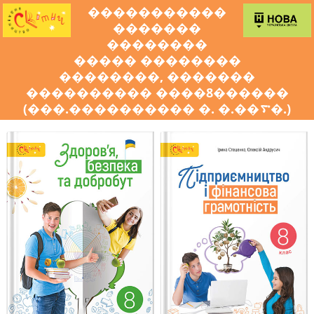
�����������
�������
��������
����� ��������
��������, �������
���������� ����8������
(���.���������� �. �.��࠳�.)