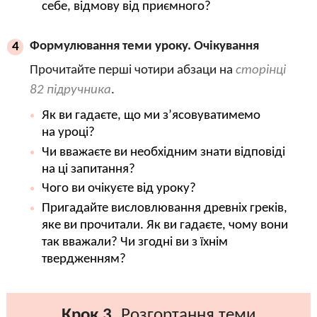
себе, відмову від приємного?
Формулювання теми уроку. Очікування
4
Прочитайте перші чотири абзаци на
сторінці
82 підручника
.
Як ви гадаєте, що ми з’ясовуватимемо
на уроці?
Чи вважаєте ви необхідним знати відповіді
на ці запитання?
Чого ви очікуєте від уроку?
Пригадайте висловлювання древніх греків,
яке ви прочитали. Як ви гадаєте, чому вони
так вважали? Чи згодні ви з їхнім
твердженням?
Крок 3.
Розгортання теми