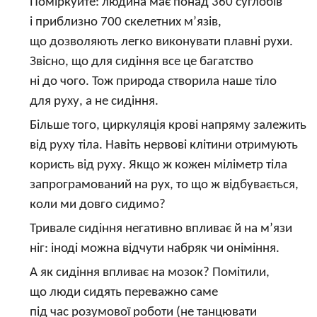
Поміркуйте: людина має понад 360 суглобів
і приблизно 700 скелетних м’язів,
що дозволяють легко виконувати плавні рухи.
Звісно, що для сидіння все це багатство
ні до чого. Тож природа створила наше тіло
для руху, а не сидіння.
Більше того, циркуляція крові напряму залежить
від руху тіла. Навіть нервові клітини отримують
користь від руху. Якщо ж кожен міліметр тіла
запрограмований на рух, то що ж відбувається,
коли ми довго сидимо?
Тривале сидіння негативно впливає й на м’язи
ніг: іноді можна відчути набряк чи оніміння.
А як сидіння впливає на мозок? Помітили,
що люди сидять переважно саме
під час розумової роботи (не танцювати