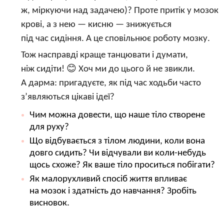
ж, міркуючи над задачею)? Проте притік у мозок
крові, а з нею — кисню — знижується
під час сидіння. А це сповільнює роботу мозку.
Тож насправді краще танцювати і думати,
ніж сидіти! 😊 Хоч ми до цього й не звикли.
А дарма: пригадуєте, як під час ходьби часто
з’являються цікаві ідеї?
Чим можна довести, що наше тіло створене
для руху?
Що відбувається з тілом людини, коли вона
довго сидить? Чи відчували ви коли-небудь
щось схоже? Як ваше тіло проситься побігати?
Як малорухливий спосіб життя впливає
на мозок і здатність до навчання? Зробіть
висновок.