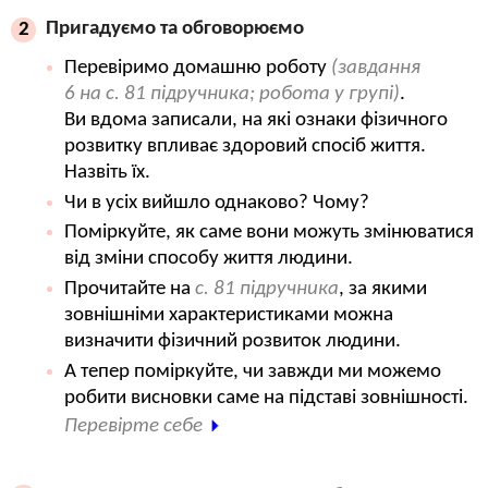
Пригадуємо та обговорюємо
2
Перевіримо домашню роботу
(завдання
6 на с. 81 підручника;
робота у групі
)
.
Ви вдома записали, на які ознаки фізичного
розвитку впливає здоровий спосіб життя.
Назвіть їх.
Чи в усіх вийшло однаково? Чому?
Поміркуйте, як саме вони можуть змінюватися
від зміни способу життя людини.
Прочитайте на
с. 81 підручника
, за якими
зовнішніми характеристиками можна
визначити фізичний розвиток людини.
А тепер поміркуйте, чи завжди ми можемо
робити висновки саме на підставі зовнішності.
Перевірте себе