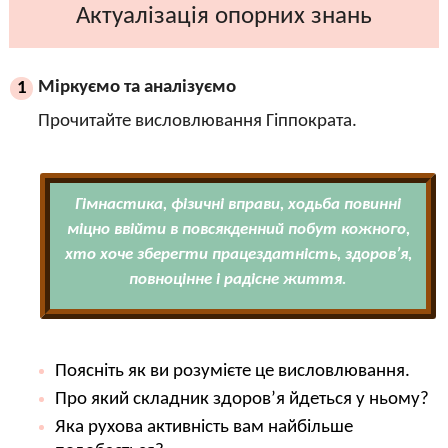
Актуалізація опорних знань
Міркуємо та аналізуємо
1
Прочитайте висловлювання Гіппократа.
Гімнастика, фізичні вправи, ходьба повинні
міцно ввійти в повсякденний побут кожного,
хто хоче зберегти працездатність, здоров’я,
повноцінне і радісне життя.
Поясніть як ви розумієте це висловлювання.
Про який складник здоров’я йдеться у ньому?
Яка рухова активність вам найбільше