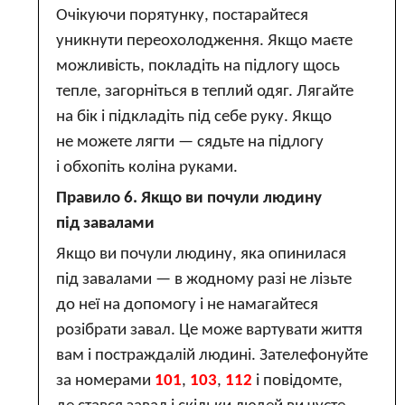
Очікуючи порятунку, постарайтеся
уникнути переохолодження. Якщо маєте
можливість, покладіть на підлогу щось
тепле, загорніться в теплий одяг. Лягайте
на бік і підкладіть під себе руку. Якщо
не можете лягти — сядьте на підлогу
і обхопіть коліна руками.
Правило 6. Якщо ви почули людину
під завалами
Якщо ви почули людину, яка опинилася
під завалами — в жодному разі не лізьте
до неї на допомогу і не намагайтеся
розібрати завал. Це може вартувати життя
вам і постраждалій людині. Зателефонуйте
за номерами
101
,
103
,
112
і повідомте,