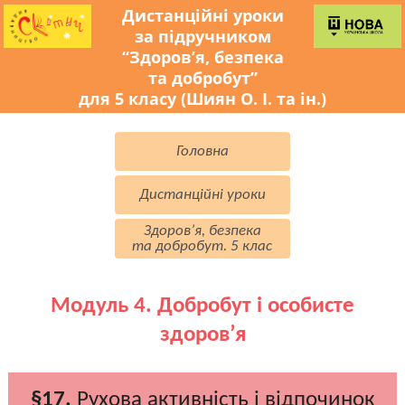
Дистанційні уроки
за підручником
“Здоров’я, безпека
та добробут”
для 5 класу (Шиян О. І. та ін.)
Головна
Дистанційні уроки
Здоров’я, безпека
та добробут. 5 клас
Модуль 4. Добробут і особисте
здоров’я
§17.
Рухова активність і відпочинок