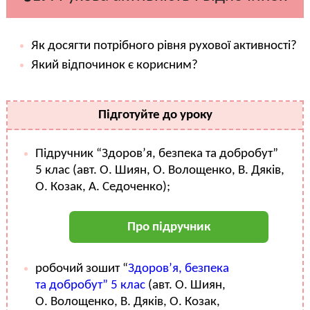
Як досягти потрібного рівня рухової активності?
Який відпочинок є корисним?
Підготуйте до уроку
Підручник “Здоров’я, безпека та добробут”
5 клас (авт. О. Шиян, О. Волощенко, В. Дяків,
О. Козак, А. Седоченко);
Про підручник
робочий зошит “
Здоров’я, безпека
та добробут” 5 клас
(авт. О. Шиян,
О. Волощенко, В. Дяків, О. Козак,