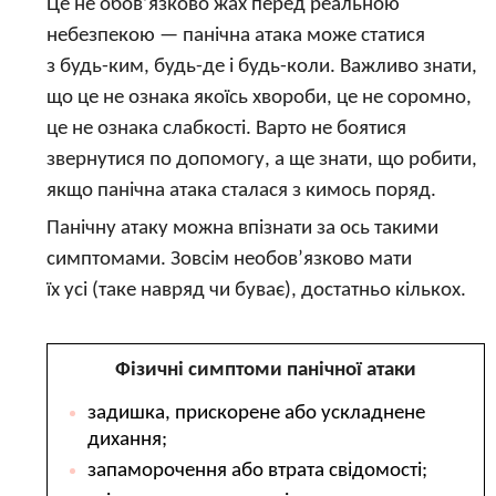
Це не обов’язково жах перед реальною
небезпекою — панічна атака може статися
з будь-ким, будь-де і будь-коли. Важливо знати,
що це не ознака якоїсь хвороби, це не соромно,
це не ознака слабкості. Варто не боятися
звернутися по допомогу, а ще знати, що робити,
якщо панічна атака сталася з кимось поряд.
Панічну атаку можна впізнати за ось такими
симптомами. Зовсім необов’язково мати
їх усі (таке навряд чи буває), достатньо кількох.
Фізичні симптоми панічної атаки
задишка, прискорене або ускладнене
дихання;
запаморочення або втрата свідомості;