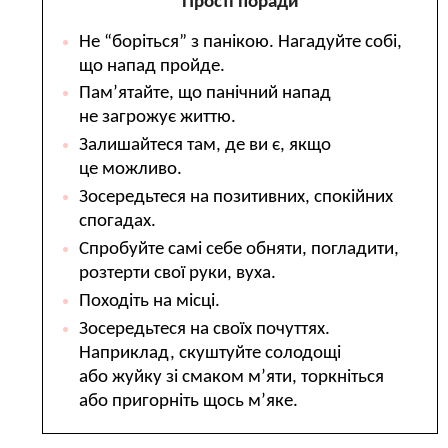
Прості поради
Не “боріться” з панікою. Нагадуйте собі,
що напад пройде.
Пам’ятайте, що панічний напад
не загрожує життю.
Залишайтеся там, де ви є, якщо
це можливо.
Зосередьтеся на позитивних, спокійних
спогадах.
Спробуйте самі себе обняти, погладити,
розтерти свої руки, вуха.
Походіть на місці.
Зосередьтеся на своїх почуттях.
Наприклад, скуштуйте солодощі
або жуйку зі смаком м’яти, торкніться
або пригорніть щось м’яке.