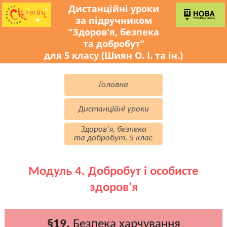
Дистанційні уроки
за підручником
“Здоров’я, безпека
та добробут”
для 5 класу (Шиян О. І. та ін.)
Головна
Дистанційні уроки
Здоров’я, безпека
та добробут. 5 клас
Модуль 4. Добробут і особисте
здоров’я
§19.
Безпека харчування