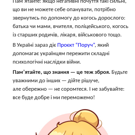
Пам’ятайте: якщо негативні почуття такі сильні,
що ви не можете себе опанувати, потрібно
звернутись по допомогу до когось дорослого:
батька чи мами, вчителя, поліцейського, когось
із старших родичів, лікаря, військового тощо.
В Україні зараз діє
Проєкт “Поруч”
, який
допомагає українцям пережити складні
психологічні наслідки війни.
Пам’ятайте, що знання — це теж зброя.
Будьте
уважними до інших — дійте рішуче,
але обережно — не соромтеся. І не забувайте:
все буде добре і ми переможемо!