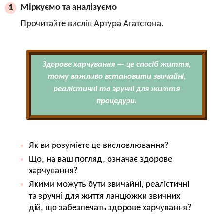
Міркуємо та аналізуємо
1
Прочитайте вислів Артура Агатстона.
Здорове харчування
— це спосіб життя,
тому важливо встановити звичайні,
реалістичні та зручні для життя
процедури.
Як ви розумієте це висловлювання?
Що, на ваш погляд, означає здорове
харчування?
Якими можуть бути звичайні, реалістичні
та зручні для життя ланцюжки звичних
дій, що забезпечать здорове харчування?