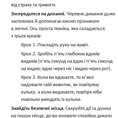
від страху та тривоги.
Зосередьтеся на диханні.
Черевне дихання дуже
заспокоює й допомагає кисню проникати
в легені. Ось проста техніка, яка складається
з трьох кроків:
Крок 1.
Покладіть руку на живіт.
Крок 2.
Зробіть п’ять глибоких вдихів-
видихів (п’ять секунд на вдих і п’ять секунд
на видих; вдих через ніс і видих через рот).
Крок 3.
Коли ви вдихаєте, то м’яко
надуваєте свій животик, як повітряну
кульку, а коли видихаєте, повітря ніби
повільно виходить із кульки.
Знайдіть безпечні місця.
Скеруйте дії та думки
на пошук місця, де ви зможете спокійно дихати