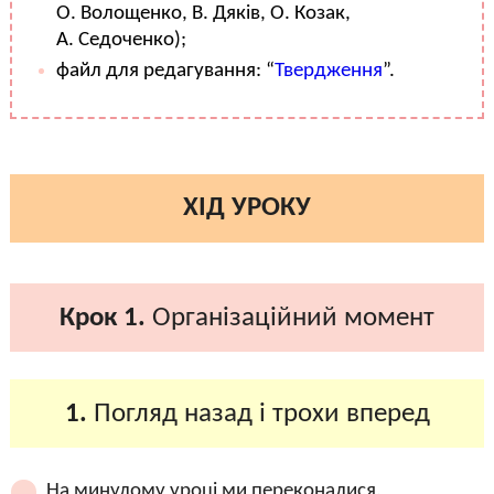
О. Волощенко, В. Дяків, О. Козак,
А. Седоченко);
файл для редагування: “
Твердження
”.
ХІД УРОКУ
Крок 1.
Організаційний момент
1.
Погляд назад і трохи вперед
На минулому уроці ми переконалися,