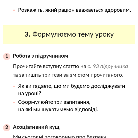
Розкажіть, який раціон вважається здоровим.
3.
Формулюємо тему уроку
Робота з підручником
1
Прочитайте вступну статтю на
с. 93 підручника
та запишіть три тези за змістом прочитаного.
Як ви гадаєте, що ми будемо досліджувати
на уроці?
Сформулюйте три запитання,
на які ми шукатимемо відповіді.
Асоціативний кущ
2
Ми сьогодні поговоримо про безпеку