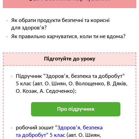
Як обрати продукти безпечні та корисні
для здоров’я?
Як правильно харчуватися, коли ти не вдома?
Підготуйте до уроку
Підручник “Здоров’я, безпека та добробут”
5 клас (авт. О. Шиян, О. Волощенко, В. Дяків,
О. Козак, А. Седоченко);
Про підручник
робочий зошит “
Здоров’я, безпека
та добробут” 5 клас
(авт. О. Шиян,