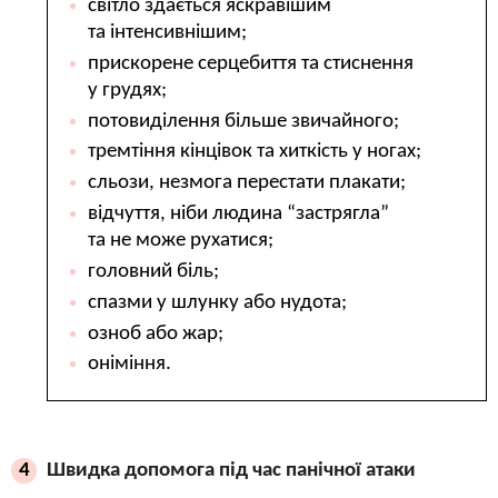
світло здається яскравішим
та інтенсивнішим;
прискорене серцебиття та стиснення
у грудях;
потовиділення більше звичайного;
тремтіння кінцівок та хиткість у ногах;
сльози, незмога перестати плакати;
відчуття, ніби людина “застрягла”
та не може рухатися;
головний біль;
спазми у шлунку або нудота;
озноб або жар;
оніміння.
Швидка допомога під час панічної атаки
4