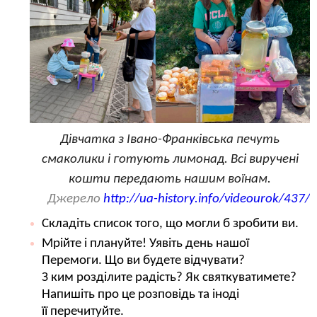
Дівчатка з Івано-Франківська печуть
смаколики і готують лимонад. Всі виручені
кошти передають нашим воїнам.
Джерело
http://ua-history.info/videourok/437/
Складіть список того, що могли б зробити ви.
Мрійте і плануйте! Уявіть день нашої
Перемоги. Що ви будете відчувати?
З ким розділите радість? Як святкуватимете?
Напишіть про це розповідь та іноді
її перечитуйте.