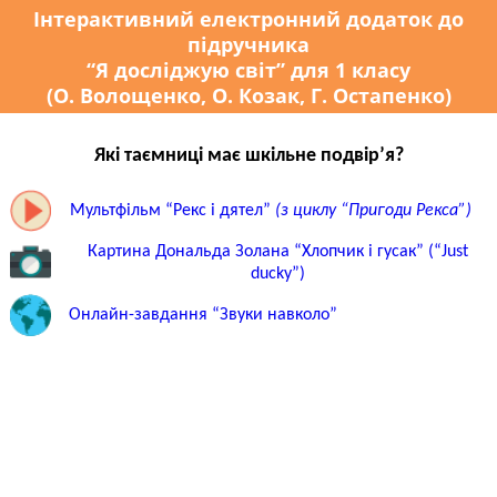
Інтерактивний електронний додаток до
підручника
“Я досліджую світ” для 1 класу
(О. Волощенко, О. Козак, Г. Остапенко)
Які таємниці має шкільне подвір’я?
Мультфільм “Рекс і дятел”
(з циклу “Пригоди Рекса”)
Картина Дональда Золана “Хлопчик і гусак” (“Just
ducky”)
Онлайн-завдання “Звуки навколо”