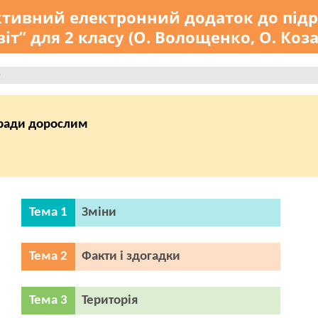
ктивний електронний додаток до під
іт” для 2 класу (О. Волощенко, О. Коза
т
оради дорослим
Тема 1
Зміни
Тема 2
Факти і здогадки
Тема 3
Територія