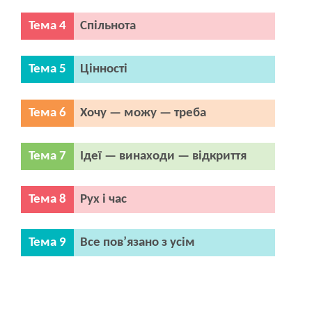
Тема 4
Спільнота
Тема 5
Цінності
Тема 6
Хочу — можу — треба
Тема 7
Ідеї — винаходи — відкриття
Тема 8
Рух і час
Тема 9
Все пов’язано з усім