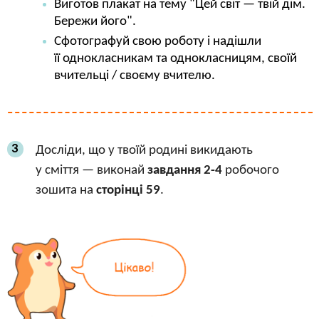
Виготов плакат на тему "Цей світ — твій дім.
Бережи його".
Сфотографуй свою роботу і надішли
її однокласникам та однокласницям, своїй
вчительці / своєму вчителю.
3
Досліди, що у твоїй родині викидають
у сміття — виконай
завдання 2-4
робочого
зошита на
сторінці 59
.