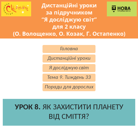
Дистанційні уроки
за підручником
“Я досліджую світ”
для 2 класу
(О. Волощенко, О. Козак, Г. Остапенко)
Головна
Дистанційні уроки
Я досліджую світ
Тема 9. Тиждень 33
Поради для дорослих
УРОК 8.
ЯК ЗАХИСТИТИ ПЛАНЕТУ
ВІД СМІТТЯ?