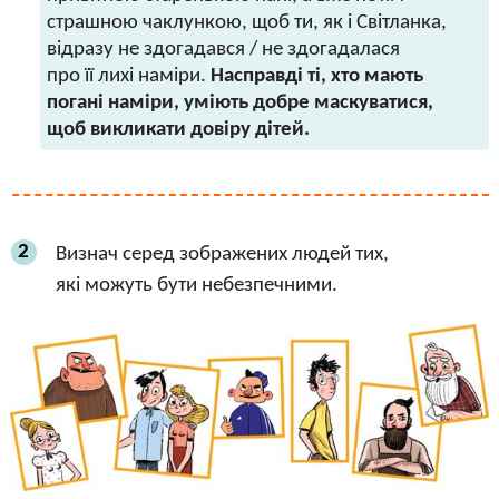
страшною чаклункою, щоб ти, як і Світланка,
відразу не здогадався / не здогадалася
про її лихі наміри.
Насправді ті, хто мають
погані наміри, уміють добре маскуватися,
щоб викликати довіру дітей.
2
Визнач серед зображених людей тих,
які можуть бути небезпечними.