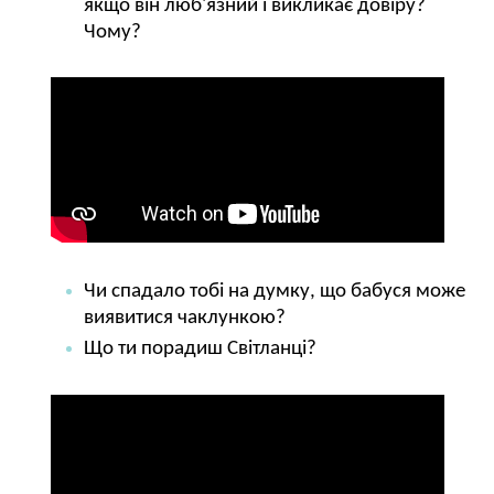
якщо він люб'язний і викликає довіру?
Чому?
Чи спадало тобі на думку, що бабуся може
виявитися чаклункою?
Що ти порадиш Світланці?