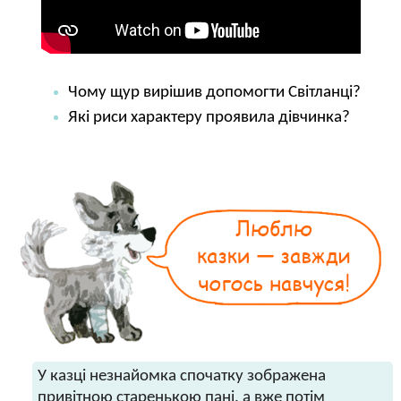
Чому щур вирішив допомогти Світланці?
Які риси характеру проявила дівчинка?
У казці незнайомка спочатку зображена
привітною старенькою пані, а вже потім