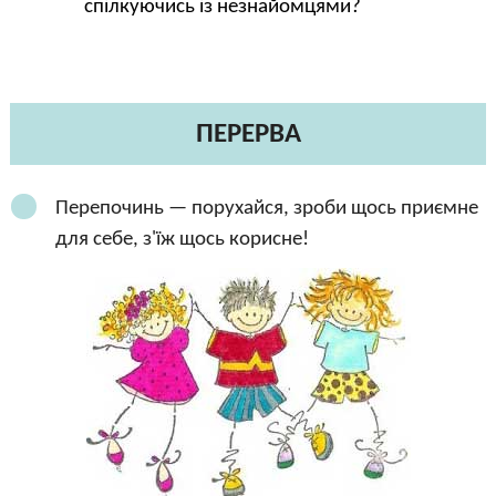
спілкуючись із незнайомцями?
ПЕРЕРВА
Перепочинь — порухайся, зроби щось приємне
для себе, з'їж щось корисне!