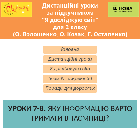
Дистанційні уроки
за підручником
“Я досліджую світ”
для 2 класу
(О. Волощенко, О. Козак, Г. Остапенко)
Головна
Дистанційні уроки
Я досліджую світ
Тема 9. Тиждень 34
Поради для дорослих
УРОКИ 7-8.
ЯКУ ІНФОРМАЦІЮ ВАРТО
ТРИМАТИ В ТАЄМНИЦІ?