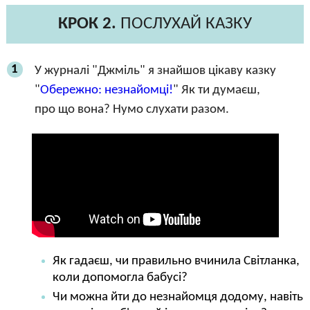
КРОК 2.
ПОСЛУХАЙ КАЗКУ
1
У журналі "Джміль" я знайшов цікаву казку
"
Обережно: незнайомці!
" Як ти думаєш,
про що вона? Нумо слухати разом.
Як гадаєш, чи правильно вчинила Світланка,
коли допомогла бабусі?
Чи можна йти до незнайомця додому, навіть