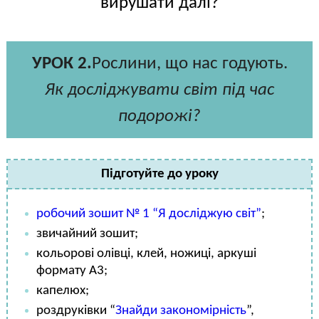
вирушати далі?
УРОК 2.
Рослини, що нас годують.
Як досліджувати світ під час
подорожі?
Підготуйте до уроку
робочий зошит № 1 “Я досліджую світ”
;
звичайний зошит;
кольорові олівці, клей, ножиці, аркуші
формату А3;
капелюх;
роздруківки “
Знайди закономірність
”,