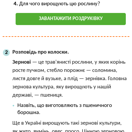
Для чого вирощують цю рослину?
ЗАВАНТАЖИТИ РОЗДРУКІВКУ
Розповідь про колоски.
2
Зернові
— це трав'янисті рослини, у яких корінь
росте пучком, стебло порожнє — соломина,
листя довге й вузьке, а плід — зернівка. Головна
зернова культура, яку вирощують у нашій
державі, — пшениця.
Назвіть, що виготовляють з пшеничного
борошна.
Ще в Україні вирощують такі зернові культури,
як жито, ячмінь, овес, просо. Цінною зерновою