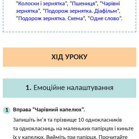
“
Колоски і зернятка
”, “
Пшениця
”, “
Чарівні
зернятка
”, “
Подорож зернятка. Діафільм
”,
“
Подорож зернятка. Схема
”, “
Одне слово
”.
ХІД УРОКУ
1.
Емоційне налаштування
Вправа “Чарівний капелюх”.
1
Запишіть ім’я та прізвище 10 однокласників
та однокласниць на маленьких папірцях і киньте
їх у капелюх. Вийміть три папірця. Прочитайте