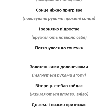
Сонце ніжно пригріває
(показують руками промені сонця)
І зернятко підростає
(кружляють навколо себе)
Потягнулося до сонечка
Золотенькими долонечками
(тягнуться руками вгору)
Вітерець стебло гойдає
(нахиляються вправо, вліво)
До землі низько притискає