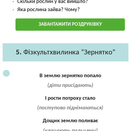
Скільки рослин у вас вийшло?
Яка рослина зайва? Чому?
ЗАВАНТАЖИТИ РОЗДРУКІВКУ
5.
Фізкультхвилинка “Зернятко”
В землю зернятко попало
(діти присідають)
І рости потроху стало
(поступово піднімаються)
Дощик землю поливає
(клацають пальцями)