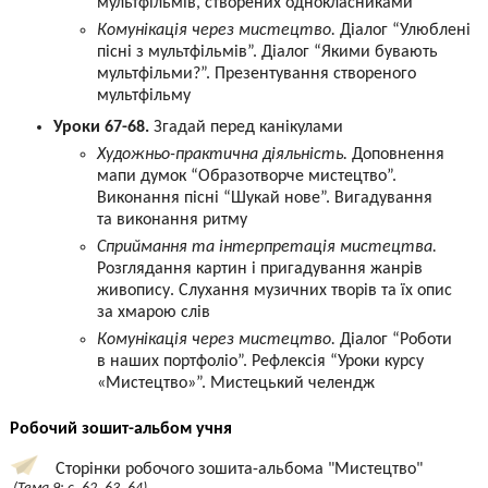
мультфільмів, створених однокласниками
Комунікація через мистецтво.
Діалог “Улюблені
пісні з мультфільмів”. Діалог “Якими бувають
мультфільми?”. Презентування створеного
мультфільму
Уроки 67-68.
Згадай перед канікулами
Художньо-практична діяльність.
Доповнення
мапи думок “Образотворче мистецтво”.
Виконання пісні “Шукай нове”. Вигадування
та виконання ритму
Сприймання та інтерпретація мистецтва.
Розглядання картин і пригадування жанрів
живопису. Слухання музичних творів та їх опис
за хмарою слів
Комунікація через мистецтво.
Діалог “Роботи
в наших портфоліо”. Рефлексія “Уроки курсу
«Мистецтво»”. Мистецький челендж
Робочий зошит-альбом учня
Сторінки робочого зошита-альбома "Мистецтво"