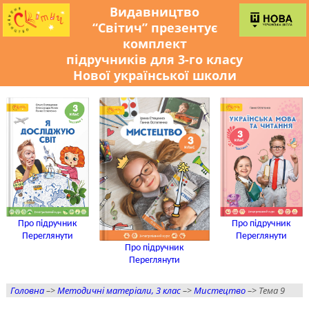
Видавництво
“Світич” презентує
комплект
підручників для 3-го класу
Нової української школи
Про підручник
Про підручник
Переглянути
Переглянути
Про підручник
Переглянути
Головна
–>
Методичні матеріали, 3 клас
–>
Мистецтво
–> Тема 9