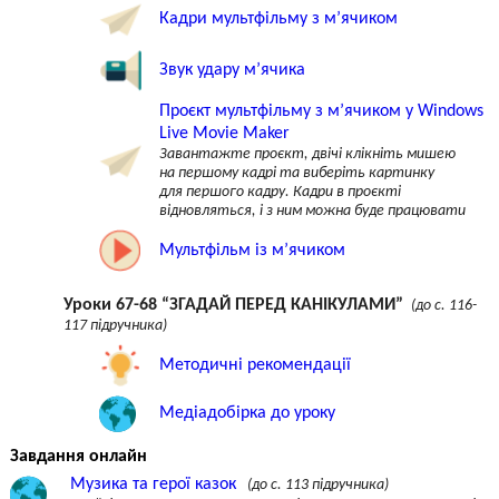
Кадри мультфільму з м’ячиком
Звук удару м’ячика
Проєкт мультфільму з м’ячиком у Windows
Live Movie Maker
Завантажте проєкт, двічі клікніть мишею
на першому кадрі та виберіть картинку
для першого кадру. Кадри в проєкті
відновляться, і з ним можна буде працювати
Мультфільм із м’ячиком
Уроки 67-68 “ЗГАДАЙ ПЕРЕД КАНІКУЛАМИ”
(до с. 116-
117 підручника)
Методичні рекомендації
Медіадобірка до уроку
Завдання онлайн
Музика та герої казок
(до с. 113 підручника)