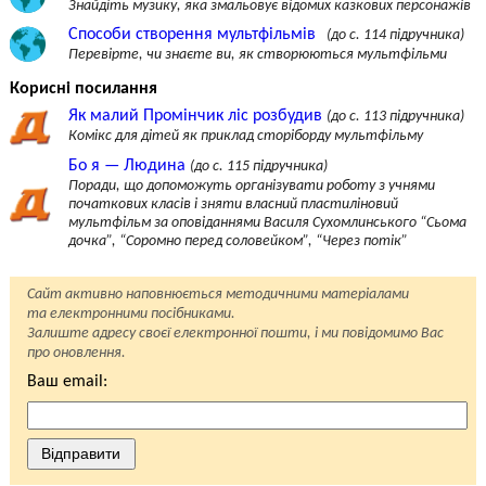
Знайдіть музику, яка змальовує відомих казкових персонажів
Способи створення мультфільмів
(до с. 114 підручника)
Перевірте, чи знаєте ви, як створюються мультфільми
Корисні посилання
Як малий Промінчик ліс розбудив
(до с. 113 підручника)
Комікс для дітей як приклад сторіборду мультфільму
Бо я — Людина
(до с. 115 підручника)
Поради, що допоможуть організувати роботу з учнями
початкових класів і зняти власний пластиліновий
мультфільм за оповіданнями Василя Сухомлинського “Сьома
дочка”, “Соромно перед соловейком”, “Через потік”
Сайт активно наповнюється методичними матеріалами
та електронними посібниками.
Залиште адресу своєї електронної пошти, і ми повідомимо Вас
про оновлення.
Ваш email:
Відправити