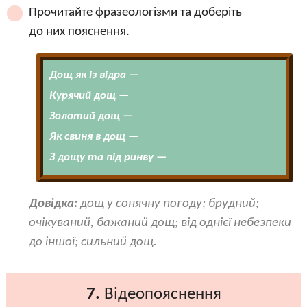
Прочитайте фразеологізми та доберіть
до них пояснення.
Дощ як із відра —
Курячий дощ —
Золотий дощ —
Як свиня в дощ —
З дощу та під ринву —
Довідка:
дощ у сонячну погоду; брудний;
очікуваний, бажаний дощ; від однієї небезпеки
до іншої; сильний дощ.
7.
Відеопояснення