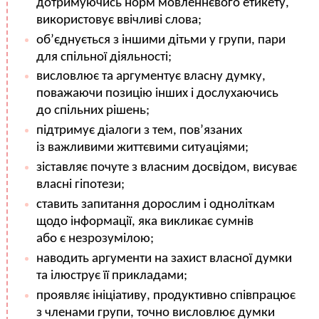
дотримуючись норм мовленнєвого етикету,
використовує ввічливі слова;
об’єднується з іншими дітьми у групи, пари
для спільної діяльності;
висловлює та аргументує власну думку,
поважаючи позицію інших і дослухаючись
до спільних рішень;
підтримує діалоги з тем, пов’язаних
із важливими життєвими ситуаціями;
зіставляє почуте з власним досвідом, висуває
власні гіпотези;
ставить запитання дорослим і одноліткам
щодо інформації, яка викликає сумнів
або є незрозумілою;
наводить аргументи на захист власної думки
та ілюструє її прикладами;
проявляє ініціативу, продуктивно співпрацює
з членами групи, точно висловлює думки