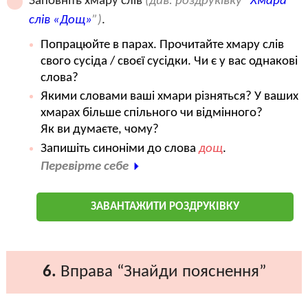
Заповніть хмару слів
(див. роздруківку “
Хмара
слів «Дощ»
”)
.
Попрацюйте в парах. Прочитайте хмару слів
свого сусіда / своєї сусідки. Чи є у вас однакові
слова?
Якими словами ваші хмари різняться? У ваших
хмарах більше спільного чи відмінного?
Як ви думаєте, чому?
Запишіть синоніми до слова
дощ
.
Перевірте себе
ЗАВАНТАЖИТИ РОЗДРУКІВКУ
6.
Вправа “Знайди пояснення”