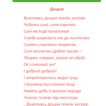
Дощик
Вихопивсь дощик поміж заграв:
Чоботи сині, синя сорочка,
Сині мелодії понапинав
З неба широкого аж до листочка;
Синіми стрілами закресав,
Сині листочки дрібно писав —
Людям, озерам, лукам за обрій,
Ох і смішний же!
І добрий-добрий!
І запроторились водні гущі,
І посміхнулися темні пущі,
Навіть дуби із важкої породи
Чухали голови від насолоди.
…Вихопивсь дощик поміж заграв.