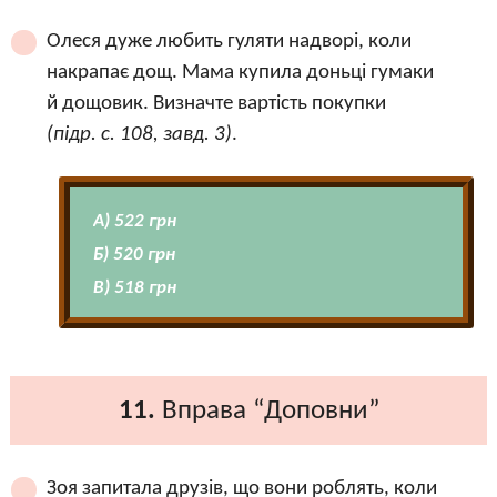
Олеся дуже любить гуляти надворі, коли
накрапає дощ. Мама купила доньці гумаки
й дощовик. Визначте вартість покупки
(підр. с. 108, завд. 3)
.
А) 522 грн
Б) 520 грн
В) 518 грн
11.
Вправа “Доповни”
Зоя запитала друзів, що вони роблять, коли