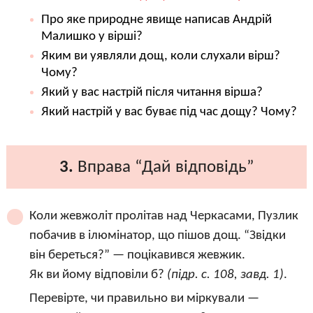
Про яке природне явище написав Андрій
Малишко у вірші?
Яким ви уявляли дощ, коли слухали вірш?
Чому?
Який у вас настрій після читання вірша?
Який настрій у вас буває під час дощу? Чому?
3.
Вправа “Дай відповідь”
Коли жевжоліт пролітав над Черкасами, Пузлик
побачив в ілюмінатор, що пішов дощ. “Звідки
він береться?” — поцікавився жевжик.
Як ви йому відповіли б?
(підр. с. 108, завд. 1)
.
Перевірте, чи правильно ви міркували —