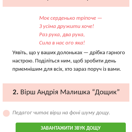
Моє серденько тріпоче —
З усіма дружити хоче!
Раз рука, два рука,
Сила в нас ого яка!
Уявіть, що у ваших долоньках — дрібка гарного
настрою. Поділіться ним, щоб зробити день
приємнішим для всіх, хто зараз поруч із вами.
2.
Вірш Андрія Малишка “Дощик”
Педагог читає вірш на фоні шуму дощу.
ЗАВАНТАЖИТИ ЗВУК ДОЩУ