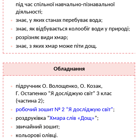
під час спільної навчально-пізнавальної
діяльності;
знає, у яких станах перебуває вода;
знає, як відбувається колообіг води у природі;
розрізняє види хмар;
знає, з яких хмар може піти дощ.
Обладнання
підручник О. Волощенко, О. Козак,
Г. Остапенко “Я досліджую світ” 3 клас
(частина 2);
робочий зошит № 2 “Я досліджую світ”
;
роздруківка “
Хмара слів «Дощ»
”;
звичайний зошит;
кольорові олівці.