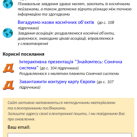
Пізнавальне завдання здивує малят, захопить їх космічними
пейзажами, а також допоможе відчути різницю між точною
інформацією та здогадками
Вигадуємо назви космічних об'єктів
(до с. 108
підручника)
Завдання-асоціація: роздивляємося космічні об'єкти,
дивуємося, знаходимо цікаві асоціації, вправляємося
у словотворенні
Корисні посилання
Інтерактивна презентація “Знайомтесь: Сонячна
система”
(до с. 104 підручника)
Роздивляємося з малятам планети Сонячної системи
Завантажити контурну карту Європи
(до с. 107
підручника)
Сайт активно наповнюється методичними матеріалами
та електронними посібниками.
Залиште адресу своєї електронної пошти, і ми повідомимо Вас
про оновлення.
Ваш email: