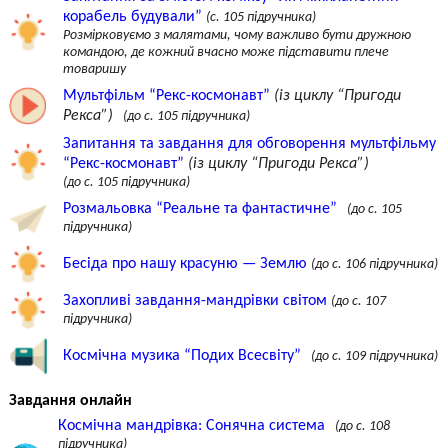
корабель будували”
(c. 105 підручника)
Розмірковуємо з малятами, чому важливо бути дружною
командою, де кожний вчасно може підставити плече
товаришу
Мультфільм “Рекс-космонавт”
(із циклу “Пригоди
Рекса”)
(до с. 105 підручника)
Запитання та завдання для обговорення мультфільму
“Рекс-космонавт”
(із циклу “Пригоди Рекса”)
(до c. 105 підручника)
Розмальовка “Реальне та фантастичне”
(до с. 105
підручника)
Бесіда про нашу красуню — Землю
(до c. 106 підручника)
Захопливі завдання-мандрівки світом
(до c. 107
підручника)
Космічна музика “Подих Всесвіту”
(до с. 109 підручника)
Завдання онлайн
Космічна мандрівка: Сонячна система
(до с. 108
підручника)