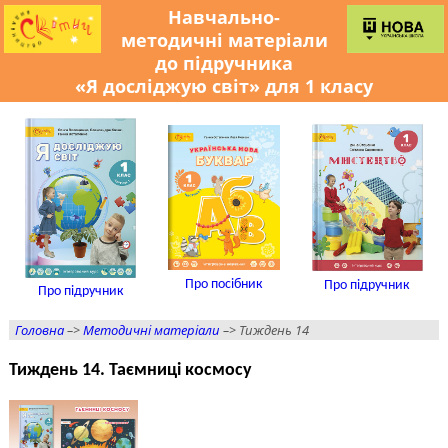
Навчально-
методичні матеріали
до підручника
«Я досліджую світ» для 1 класу
Про посібник
Про підручник
Про підручник
Головна
–>
Методичні матеріали
–> Тиждень 14
Тиждень 14. Таємниці космосу