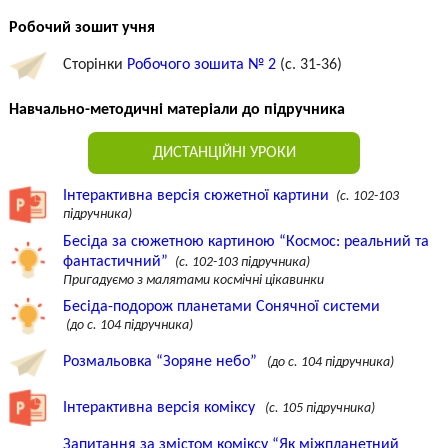
Робочий зошит учня
Сторінки
Робочого зошита № 2
(c. 31-36)
Навчально-методичні матеріали до підручника
ДИСТАНЦІЙНІ УРОКИ
Інтерактивна версія сюжетної картини
(с. 102-103
підручника)
Бесіда за сюжетною картиною “Космос: реальний та
фантастичний”
(с. 102-103 підручника)
Пригадуємо з малятами космічні цікавинки
Бесіда-подорож планетами Сонячної системи
(до с. 104 підручника)
Розмальовка “Зоряне небо”
(до с. 104 підручника)
Інтерактивна версія коміксу
(с. 105 підручника)
Запитання за змістом коміксу “Як міжпланетний