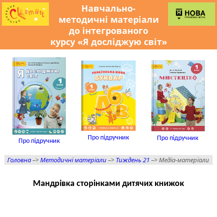
Навчально-
методичні матеріали
до інтегрованого
курсу «Я досліджую світ»
Про підручник
Про підручник
Про підручник
Головна
–>
Методичні матеріали
–>
Тиждень 21
–> Медіа-матеріали
Мандрівка сторінками дитячих книжок