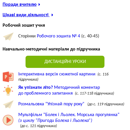
Поради вчителю
Цікаві види діяльності
Робочий зошит учня
Сторінки
Робочого зошита № 4
(c. 40-45)
Навчально-методичні матеріали до підручника
ДИСТАНЦІЙНІ УРОКИ
Інтерактивна версія сюжетної картини
(с. 116
підручника)
Як упізнати літо?
Методичний коментар
до проблемного запитання
(с. 117-118 підручника)
Розмальовка “Упізнай пору року”
(до с. 119 підручника)
Мультфільм “Болек і Льолек. Морська прогулянка”
(з циклу “Пригоди Болека і Льолека”)
(до с. 121 підручника)