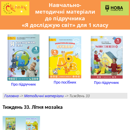
Навчально-
методичні матеріали
до підручника
«Я досліджую світ» для 1 класу
Про посібник
Про підручник
Про підручник
Головна
–>
Методичні матеріали
–> Тиждень 33
Тиждень 33. Літня мозаїка