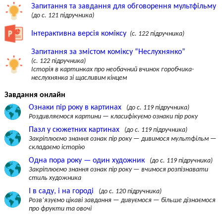
Запитання та завдання для обговорення мультфільму
(до с. 121 підручника)
Інтерактивна версія коміксу
(с. 122 підручника)
Запитання за змістом коміксу “Неслухнянко”
(с. 122 підручника)
Історія в картинках про необачний вчинок горобчика-
неслухнянка зі щасливим кінцем
Завдання онлайн
Ознаки пір року в картинах
(до с. 119 підручника)
Роздивляємося картини — класифікуємо ознаки пір року
Пазл у сюжетних картинах
(до с. 119 підручника)
Закріплюємо знання ознак пір року — дивимося мультфільм —
складаємо історію
Одна пора року — один художник
(до с. 119 підручника)
Закріплюємо знання ознак пір року — вчимося розпізнавати
стиль художника
І в саду, і на городі
(до с. 120 підручника)
Розв’язуємо цікаві завдання — дивуємося — більше дізнаємося
про фрукти та овочі