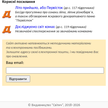
Корисні посилання
Літо прийшло, або Первісток
(до с. 117 підручника)
Бесіда-прогулянка про ознаки літа, літнє різнобарв’я,
а також обговорення яскравого декоративного панно
“Первісток”
Досліджуємо світ комах
(до с. 119 підручника)
Незвичайні спостереження за звичайними комахами
Сайт активно наповнюється методичними матеріалами
та електронними посібниками.
Залиште адресу своєї електронної пошти, і ми повідомимо Вас
про оновлення.
Ваш email:
Відправити
©
Видавництво “Світич”
, 2018–2026