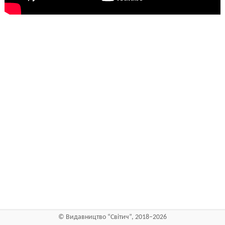
©
Видавництво “Світич”
, 2018–2026