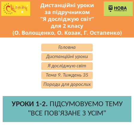
Дистанційні уроки
за підручником
“Я досліджую світ”
для 2 класу
(О. Волощенко, О. Козак, Г. Остапенко)
Головна
Дистанційні уроки
Я досліджую світ
Тема 9. Тиждень 35
Поради для дорослих
УРОКИ 1-2.
ПІДСУМОВУЄМО ТЕМУ
"ВСЕ ПОВ'ЯЗАНЕ З УСІМ"