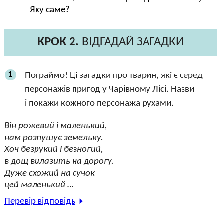
Яку саме?
КРОК 2.
ВІДГАДАЙ ЗАГАДКИ
1
Пограймо! Ці загадки про тварин, які є серед
персонажів пригод у Чарівному Лісі. Назви
і покажи кожного персонажа рухами.
Він рожевий і маленький,
нам розпушує земельку.
Хоч безрукий і безногий,
в дощ вилазить на дорогу.
Дуже схожий на сучок
цей маленький …
Перевір відповідь