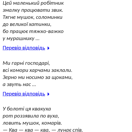
Цей маленький робітник
змалку працювати звик.
Тягне мушок, соломинки
до великої хатинки,
бо працює тяжко-важко
у мурашнику …
Перевір відповідь
Ми гарні господарі,
всі комори харчами заклали.
Зерно ми носимо за щоками,
а звуть нас …
Перевір відповідь
У болоті ця квакуха
рот роззявила по вуха,
ловить мушок, комарів.
— Ква — ква — ква, — лунає спів.