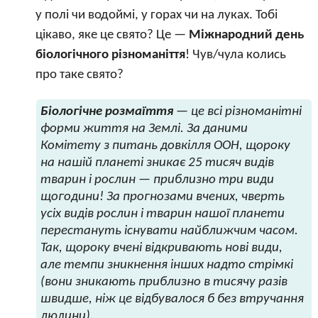
у полі чи водоймі, у горах чи на луках. Тобі
цікаво, яке це свято? Це —
Міжнародний день
біологічного різноманіття
! Чув/чула колись
про таке свято?
Біологічне розмаїття
— це всі різноманітні
форми життя на Землі. За даними
Комітету з питань довкілля ООН, щороку
на нашій планеті зникає 25 тисяч видів
тварин і рослин — приблизно три види
щогодини! За прогнозами вчених, чверть
усіх видів рослин і тварин нашої планети
перестануть існувати найближчим часом.
Так, щороку вчені відкривають нові види,
але темпи зникнення інших надто стрімкі
(вони зникають приблизно в тисячу разів
швидше, ніж це відбувалося б без втручання
людини).