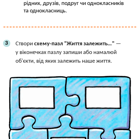
рідних, друзів, подруг чи однокласників
та однокласниць.
3
Створи
схему-пазл "Життя залежить…"
—
у віконечках пазлу запиши або намалюй
об'єкти, від яких залежить наше життя.