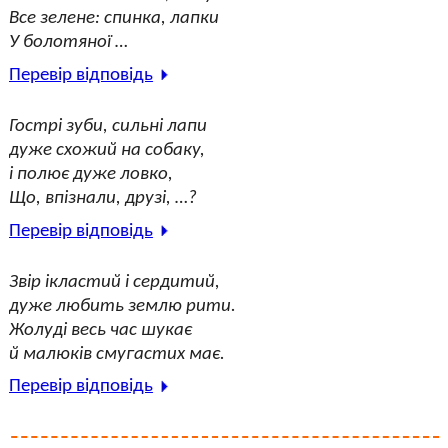
Все зелене: спинка, лапки
У болотяної …
Перевір відповідь
Гострі зуби, сильні лапи
дуже схожий на собаку,
і полює дуже ловко,
Що, впізнали, друзі, …?
Перевір відповідь
Звір ікластий і сердитий,
дуже любить землю рити.
Жолуді весь час шукає
й малюків смугастих має.
Перевір відповідь