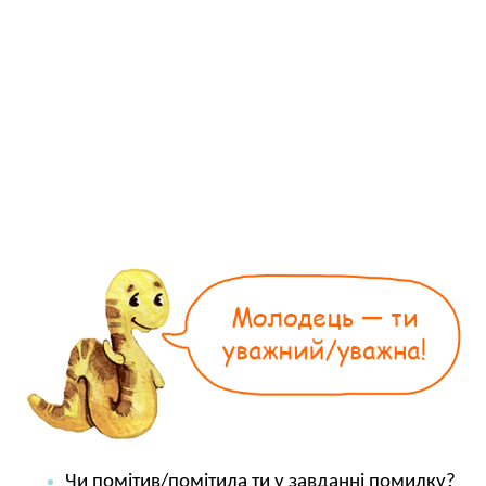
Чи помітив/помітила ти у завданні помилку?