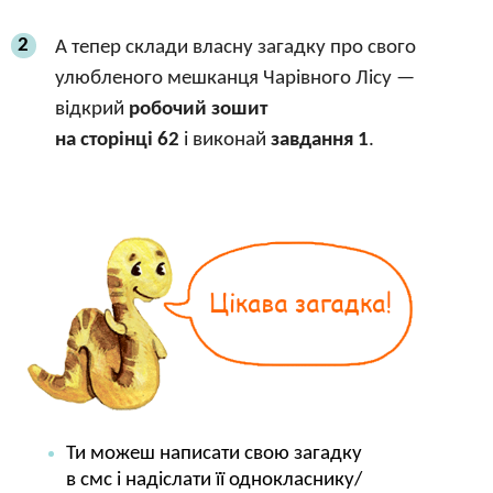
2
А тепер склади власну загадку про свого
улюбленого мешканця Чарівного Лісу —
відкрий
робочий зошит
на сторінці 62
і виконай
завдання 1
.
Ти можеш написати свою загадку
в смс і надіслати її однокласнику/