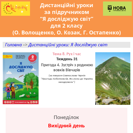
Дистанційні уроки
за підручником
“Я досліджую світ”
для 2 класу
(О. Волощенко, О. Козак, Г. Остапенко)
Головна
–>
Дистанційні уроки: Я досліджую світ
Тема 8. Рух і час
Тиждень 31
Пригода 4. Зустріч з родиною
вовків Вівчарів
(за твором Святослава Чернія
“Пригоди Хоботовичів. Як слони до України
мандрували”)
Понеділок
Вихідний день