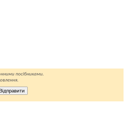
нними посібниками.
овлення.
Відправити