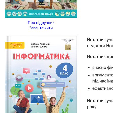
Про підручник
Завантажити
Нотатник уч
педагога Нов
Нотатник д
вчасно фік
аргументо
під час ін
ефективно
Нотатник учи
року.