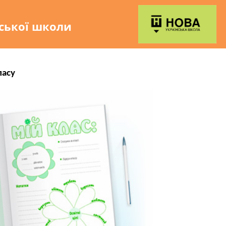
нської школи
ласу