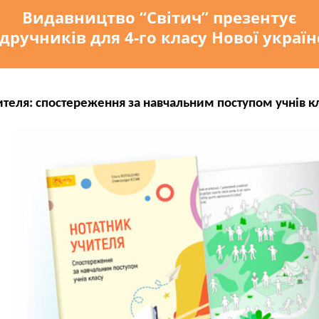
Видавництво “Світич” презентує
дручників для 4-го класу Нової украї
ителя: спостереження за навчальним поступом учнів к