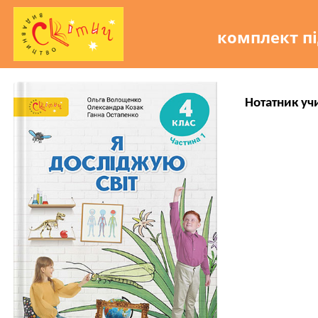
комплект пі
Нотатник уч