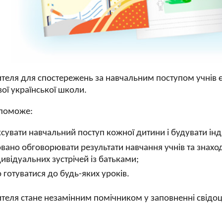
ителя для спостережень за навчальним поступом учнів 
ої української школи.
опоможе:
сувати навчальний поступ кожної дитини і будувати індив
вано обговорювати результати навчання учнів та знаход
дивідуальних зустрічей із батьками;
 готуватися до будь-яких уроків.
теля стане незамінним помічником у заповненні свідоц