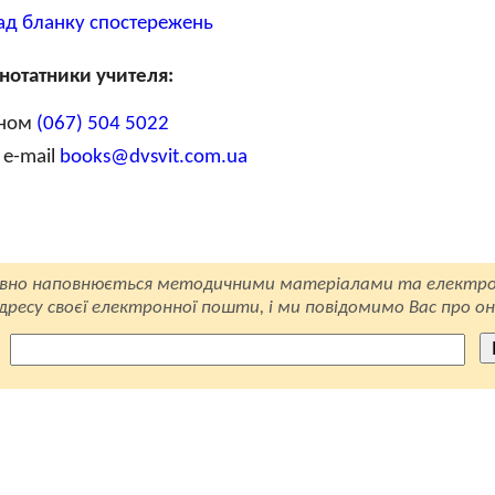
ад бланку спостережень
нотатники учителя:
оном
(067) 504 5022
 e-mail
books@dvsvit.com.ua
вно наповнюється методичними матеріалами та електро
ресу своєї електронної пошти, і ми повідомимо Вас про он