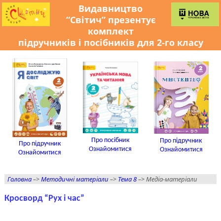
Видавництво
“Світич” презентує
комплект
підручників і посібників для 2-го класу
Про посібник
Про підручник
Про підручник
Ознайомитися
Ознайомитися
Ознайомитися
Головна
–>
Методичні матеріали
–>
Тема 8
–> Медіа-матеріали
Кросворд “Рух і час”