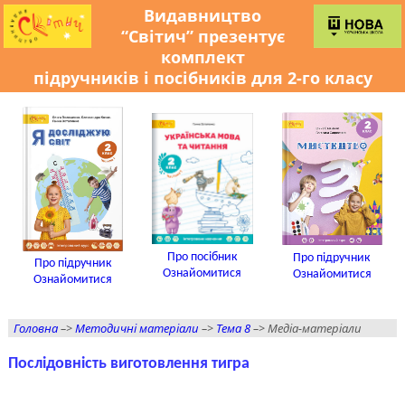
Видавництво
“Світич” презентує
комплект
підручників і посібників для 2-го класу
Про посібник
Про підручник
Про підручник
Ознайомитися
Ознайомитися
Ознайомитися
Головна
–>
Методичні матеріали
–>
Тема 8
–> Медіа-матеріали
Послідовність виготовлення тигра