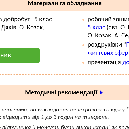
Матеріали та обладнання
а добробут” 5 клас
робочий зошит
Дяків, О. Козак,
5 клас
(авт. О.
О. Козак, А. С
роздруківки “
П
життєвих сфер
чник
презентація
до
Методичні рекомендації
ї програми, на викладання інтегрованого курсу “
е відводити від 1 до 3 годин на тиждень.
 підручника й можуть бути використані як дод