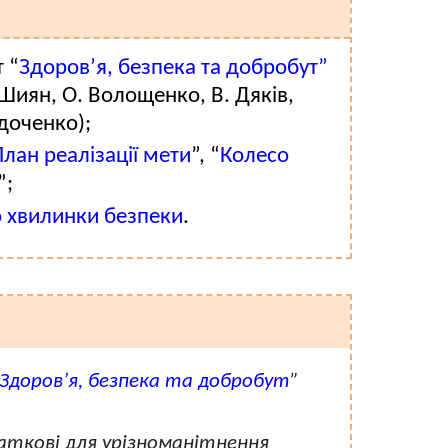
 “
Здоров’я, безпека та добробут”
 Шиян, О. Волощенко, В. Дяків,
едоченко);
лан реалізації мети
”, “
Колесо
”;
 хвилинки безпеки
.
Здоров’я, безпека та добробут
”
аткові для урізноманітнення