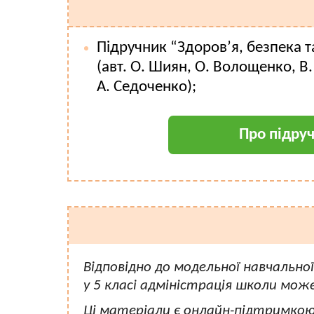
Підручник “Здоров’я, безпека т
(авт. О. Шиян, О. Волощенко, В. 
А. Седоченко);
Про підру
Відповідно до модельної навчально
у 5 класі адміністрація школи мож
Ці матеріали є онлайн-підтримкою