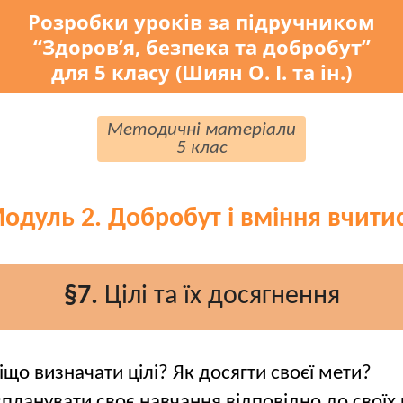
Розробки уроків за підручником
“Здоров’я, безпека та добробут”
для 5 класу (Шиян О. І. та ін.)
Методичні матеріали
5 клас
одуль 2. Добробут і вміння вчити
§7.
Цілі та їх досягнення
іщо визначати цілі? Як досягти своєї мети?
спланувати своє навчання відповідно до своїх 