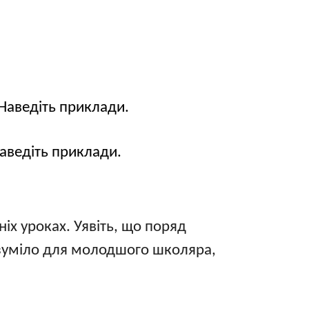
 Наведіть приклади.
Наведіть приклади.
іх уроках. Уявіть, що поряд
озуміло для молодшого школяра,