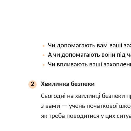
Чи допомагають вам ваші зах
А чи допомагають вони під ч
Чи впливають ваші захопленн
Хвилинка безпеки
2
Сьогодні на хвилинці безпеки п
з вами — учень початкової шко
як треба поводитися у цих ситуа