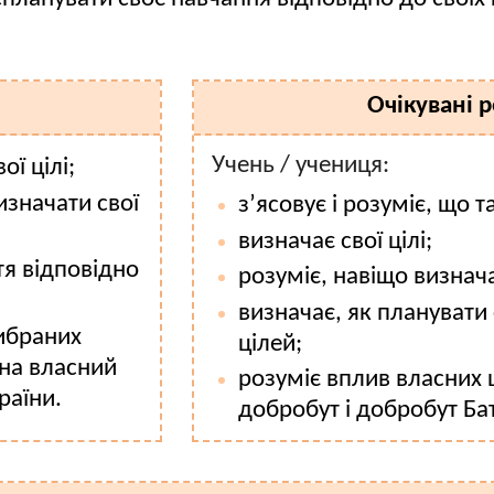
Очікувані 
Учень / учениця:
ої цілі;
изначати свої
з’ясовує і розуміє, що та
визначає свої цілі;
тя відповідно
розуміє, навіщо визнача
визначає, як планувати 
ибраних
цілей;
 на власний
розуміє вплив власних ц
раїни.
добробут і добробут Ба