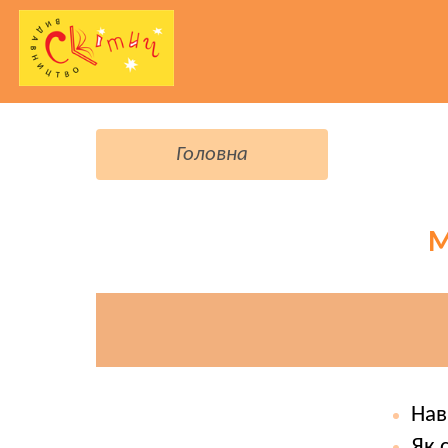
Головна
М
Нав
Як 