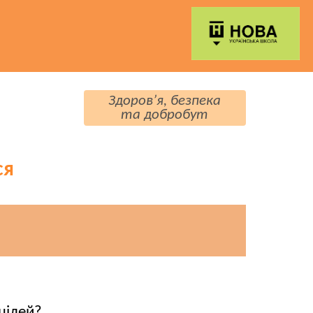
Здоров’я, безпека
та добробут
ся
цілей?