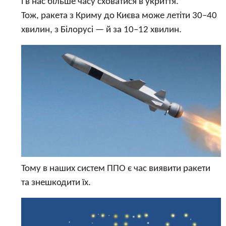
і в нас більше часу сховатися в укриття.
Тож, ракета з Криму до Києва може летіти 30–40
хвилин, з Білорусі — й за 10–12 хвилин.
Тому в наших систем ППО є час виявити ракети
та знешкодити їх.