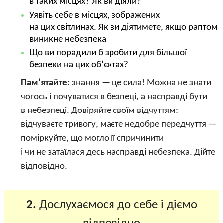
в таких місцях? Як ви діяли?
Уявіть себе в місцях, зображених
на цих світлинах. Як ви діятимете, якщо раптом
виникне небезпека
Що ви порадили б зробити для більшої
безпеки на цих об’єктах?
Пам’ятайте
: знання — це сила! Можна не знати
чогось і почуватися в безпеці, а насправді бути
в небезпеці. Довіряйте своїм відчуттям:
відчуваєте тривогу, маєте недобре передчуття —
поміркуйте, що могло її спричинити
і чи не затаїлася десь насправді небезпека. Дійте
відповідно.
2.
Дослухаємося до себе і діємо