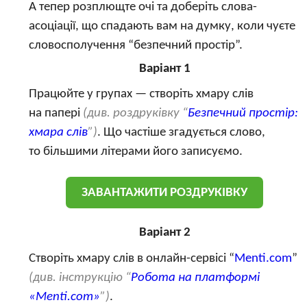
А тепер розплющте очі та доберіть слова-
асоціації, що спадають вам на думку, коли чуєте
словосполучення “безпечний простір”.
Варіант 1
Працюйте у групах — створіть хмару слів
на папері
(див. роздруківку “
Безпечний простір:
хмара слів
”)
. Що частіше згадується слово,
то більшими літерами його записуємо.
ЗАВАНТАЖИТИ РОЗДРУКІВКУ
Варіант 2
Створіть хмару слів в онлайн-сервісі “
Menti.com
”
(див. інструкцію “
Робота на платформі
«Menti.com»
”)
.