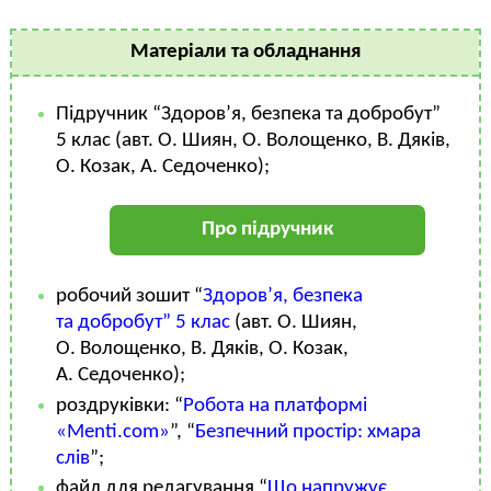
Матеріали та обладнання
Підручник “Здоров’я, безпека та добробут”
5 клас (авт. О. Шиян, О. Волощенко, В. Дяків,
О. Козак, А. Седоченко);
Про підручник
робочий зошит “
Здоров’я, безпека
та добробут” 5 клас
(авт. О. Шиян,
О. Волощенко, В. Дяків, О. Козак,
А. Седоченко);
роздруківки: “
Робота на платформі
«Menti.com»
”, “
Безпечний простір: хмара
слів
”;
файл для редагування “
Що напружує,