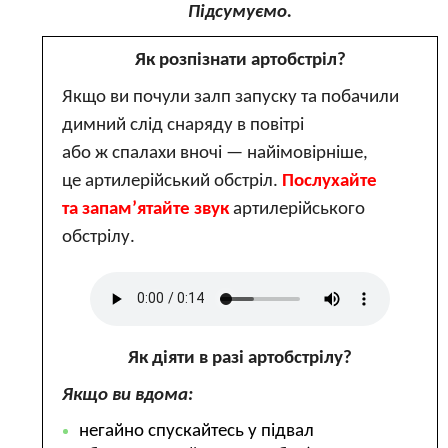
Підсумуємо.
Як розпізнати артобстріл?
Якщо ви почули залп запуску та побачили
димний слід снаряду в повітрі
або ж спалахи вночі — найімовірніше,
це артилерійський обстріл.
Послухайте
та запам’ятайте звук
артилерійського
обстрілу.
Як діяти в разі артобстрілу?
Якщо ви вдома:
негайно спускайтесь у підвал