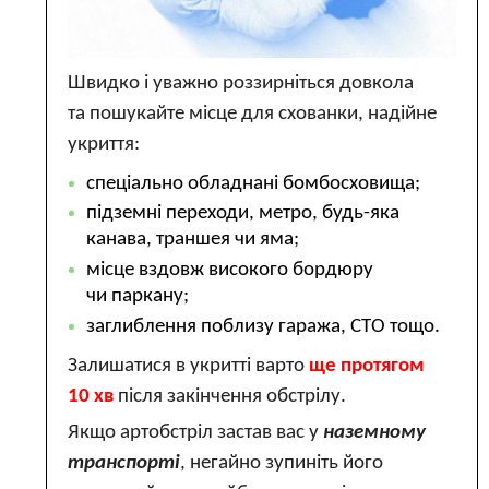
Швидко і уважно роззирніться довкола
та пошукайте місце для схованки, надійне
укриття:
спеціально обладнані бомбосховища;
підземні переходи, метро, будь-яка
канава, траншея чи яма;
місце вздовж високого бордюру
чи паркану;
заглиблення поблизу гаража, СТО тощо.
Залишатися в укритті варто
ще протягом
10 хв
після закінчення обстрілу.
Якщо артобстріл застав вас у
наземному
транспорті
, негайно зупиніть його