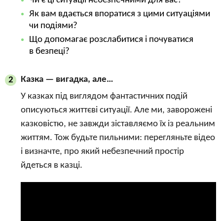
Чи є ці ситуації небезпечними для вас?
Як вам вдається впоратися з цими ситуаціями
чи подіями?
Що допомагає розслабитися і почуватися
в безпеці?
Казка — вигадка, але…
2
У казках під виглядом фантастичних подій
описуються життєві ситуації. Але ми, заворожені
казковістю, не завжди зіставляємо їх із реальним
життям. Тож будьте пильними: перегляньте відео
і визначте, про який небезпечний простір
йдеться в казці.