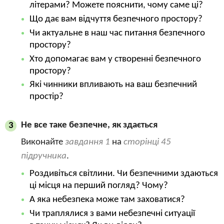
літерами? Можете пояснити, чому саме ці?
Що дає вам відчуття безпечного простору?
Чи актуальне в наш час питання безпечного
простору?
Хто допомагає вам у створенні безпечного
простору?
Які чинники впливають на ваш безпечний
простір?
Не все таке безпечне, як здається
3
Виконайте
завдання 1
на
сторінці 45
підручника
.
Роздивіться світлини. Чи безпечними здаються
ці місця на перший погляд? Чому?
А яка небезпека може там заховатися?
Чи траплялися з вами небезпечні ситуації