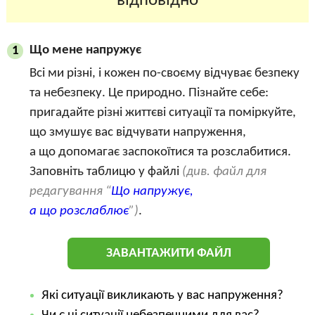
відповідно
Що мене напружує
1
Всі ми різні, і кожен по-своєму відчуває безпеку
та небезпеку. Це природно. Пізнайте себе:
пригадайте різні життєві ситуації та поміркуйте,
що змушує вас відчувати напруження,
а що допомагає заспокоїтися та розслабитися.
Заповніть таблицю у файлі
(див. файл для
редагування “
Що напружує,
а що розслаблює
”)
.
ЗАВАНТАЖИТИ ФАЙЛ
Які ситуації викликають у вас напруження?