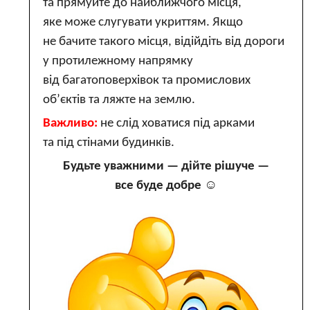
та прямуйте до найближчого місця,
яке може слугувати укриттям. Якщо
не бачите такого місця, відійдіть від дороги
у протилежному напрямку
від багатоповерхівок та промислових
об’єктів та ляжте на землю.
Важливо:
не слід ховатися під арками
та під стінами будинків.
Будьте уважними — дійте рішуче —
все буде добре ☺