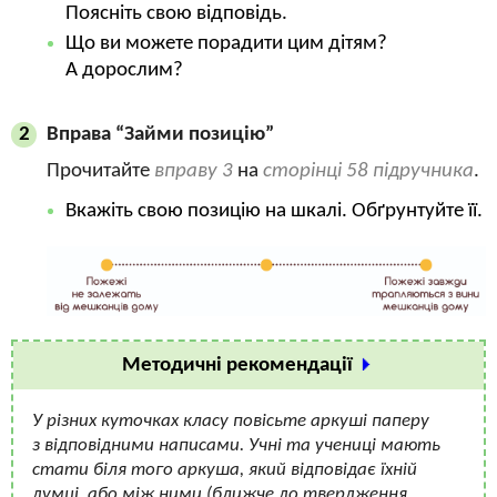
Поясніть свою відповідь.
Що ви можете порадити цим дітям?
А дорослим?
Вправа “Займи позицію”
2
Прочитайте
вправу 3
на
сторінці 58 підручника
.
Вкажіть свою позицію на шкалі. Обґрунтуйте її.
Методичні рекомендації
У різних куточках класу повісьте аркуші паперу
з відповідними написами. Учні та учениці мають
стати біля того аркуша, який відповідає їхній
думці, або між ними (ближче до твердження,