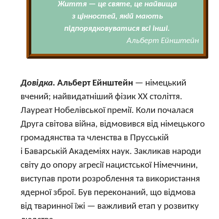
Життя — це святе, це найвища
з цінностей, якій мають
підпорядковуватися всі інші.
Альберт Ейнштейн
Довідка.
Альберт Ейнштейн
— німецький
вчений; найвидатніший фізик ХХ століття.
Лауреат Нобелівської премії. Коли почалася
Друга світова війна, відмовився від німецького
громадянства та членства в Прусській
і Баварській Академіях наук. Закликав народи
світу до опору агресії нацистської Німеччини,
виступав проти розроблення та використання
ядерної зброї. Був переконаний, що відмова
від тваринної їжі — важливий етап у розвитку