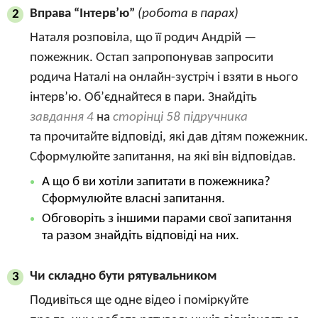
Вправа “Інтерв’ю”
(робота в парах)
2
Наталя розповіла, що її родич Андрій —
пожежник. Остап запропонував запросити
родича Наталі на онлайн-зустріч і взяти в нього
інтерв’ю. Об’єднайтеся в пари. Знайдіть
завдання 4
на
сторінці 58 підручника
та прочитайте відповіді, які дав дітям пожежник.
Сформулюйте запитання, на які він відповідав.
А що б ви хотіли запитати в пожежника?
Сформулюйте власні запитання.
Обговоріть з іншими парами свої запитання
та разом знайдіть відповіді на них.
Чи складно бути рятувальником
3
Подивіться ще одне відео і поміркуйте