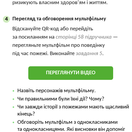
ризикують власним здоров’ям і життям.
Перегляд та обговорення мультфільму
4
Відскануйте QR-код або перейдіть
за посиланням на
сторінці 58 підручника
—
перегляньте мультфільм про поведінку
під час пожежі. Виконайте
завдання 5
.
ПЕРЕГЛЯНУТИ ВІДЕО
Назвіть персонажів мультфільму.
Чи правильними були їхні дії? Чому?
Чи завжди історії з пожежами мають щасливий
кінець?
Обговоріть мультфільм з однокласниками
та однокласницями. Які висновки він допоміг