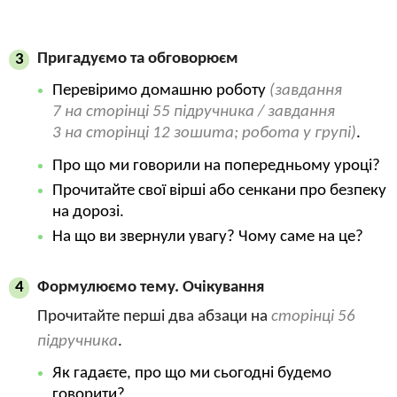
Пригадуємо та обговорюєм
3
Перевіримо домашню роботу
(завдання
7 на сторінці 55 підручника / завдання
3 на сторінці 12 зошита; робота у групі)
.
Про що ми говорили на попередньому уроці?
Прочитайте свої вірші або сенкани про безпеку
на дорозі.
На що ви звернули увагу? Чому саме на це?
Формулюємо тему. Очікування
4
Прочитайте перші два абзаци на
сторінці 56
підручника
.
Як гадаєте, про що ми сьогодні будемо
говорити?