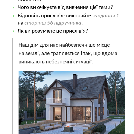
Чого ви очікуєте від вивчення цієї теми?
Відновіть прислів’я: виконайте
завдання 1
на
сторінці 56 підручника
.
Як ви розумієте це прислів’я?
Наш дім для нас найбезпечніше місце
на землі, але трапляється і так, що вдома
виникають небезпечні ситуації.