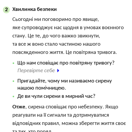
Хвилинка безпеки
2
Сьогодні ми поговоримо про явище,
яке супроводжує нас щодня в умовах воєнного
стану. Це те, до чого важко звикнути,
та все ж воно стало частиною нашого
повсякденного життя. Це повітряна тривога.
Що нам сповіщає про повітряну тривогу?
Перевірте себе
Пригадайте, чому ми називаємо сирену
нашою помічницею.
Де ви чули сирени в мирний час?
Отже
, сирена сповіщає про небезпеку. Якщо
реагувати на її сигнали та дотримуватися
відповідних правил, можна зберегти життя своє
та тих, хто поряд.