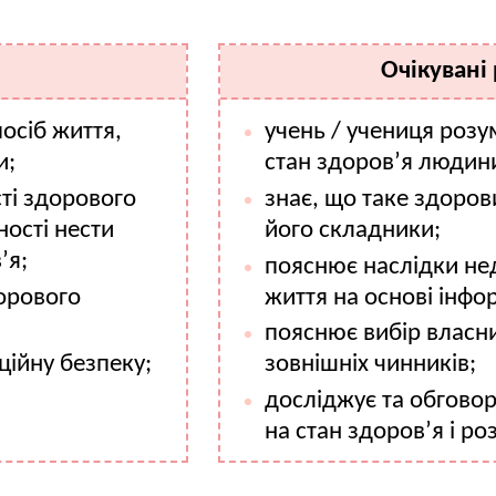
Очікувані
осіб життя,
учень / учениця розу
и;
стан здоров’я людин
ті здорового
знає, що таке здоров
ності нести
його складники;
’я;
пояснює наслідки не
дорового
життя на основі інфор
пояснює вибір власни
ійну безпеку;
зовнішніх чинників;
досліджує та обгово
на стан здоров’я і ро