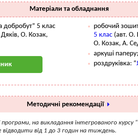
Матеріали та обладнання
а добробут” 5 клас
робочий зошит
Дяків, О. Козак,
5 клас
(авт. О.
О. Козак, А. С
аркуші паперу
роздруківка: “
чник
Методичні рекомендації
ї програми, на викладання інтегрованого курсу “
е відводити від 1 до 3 годин на тиждень.