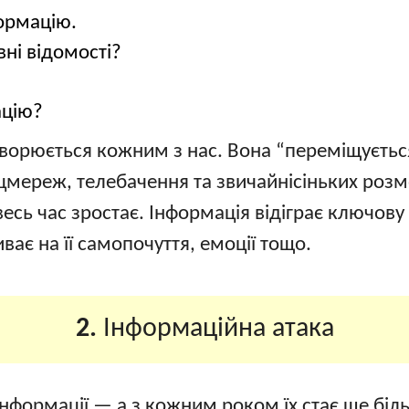
ормацію.
вні відомості?
ацію?
ворюється кожним з нас. Вона “переміщується
 соцмереж, телебачення та звичайнісіньких роз
ть весь час зростає. Інформація відіграє ключов
ає на її самопочуття, емоції тощо.
2.
Інформаційна атака
 інформації — а з кожним роком їх стає ще бі