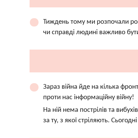
Тиждень тому ми розпочали роз
чи справді людині важливо бут
Зараз війна йде на кілька фрон
проти нас інформаційну війну!
На ній нема пострілів та вибух
за ту, з якої стріляють. Сьогод