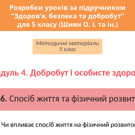
Розробки уроків за підручником
“Здоров’я, безпека та добробут”
для 5 класу (Шиян О. І. та ін.)
Методичні матеріали
5 клас
дуль 4. Добробут і особисте здоро
6.
Спосіб життя та фізичний розви
Чи впливає спосіб життя на фізичний розвито