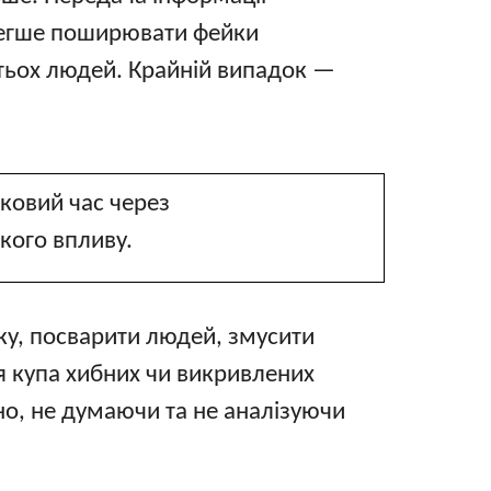
легше поширювати фейки
атьох людей. Крайній випадок —
ковий час через
кого впливу.
іку, посварити людей, змусити
ся купа хибних чи викривлених
но, не думаючи та не аналізуючи