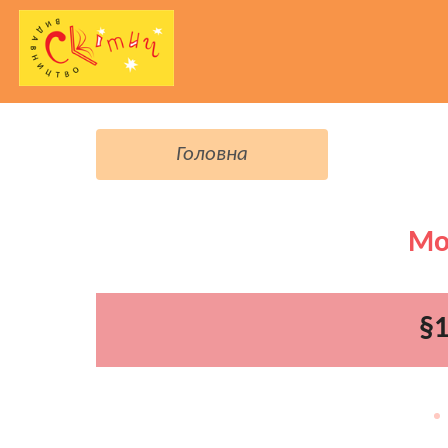
Головна
Мо
§1