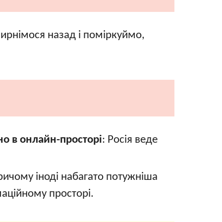
ирнімося назад і поміркуймо,
о в онлайн-просторі
: Росія веде
причому іноді набагато потужніша
рмаційному просторі.