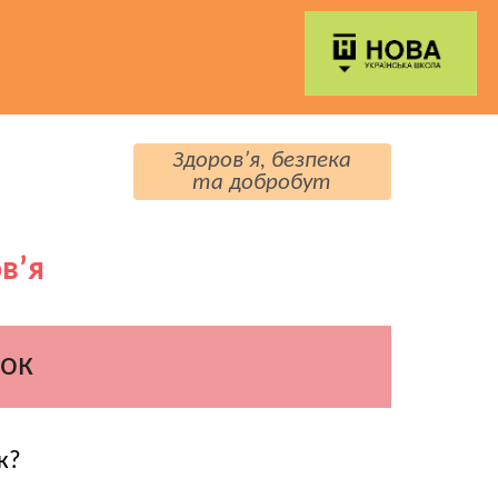
Здоров’я, безпека
та добробут
в’я
ток
к?