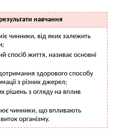
 результати навчання
міє чинники, від яких залежить
и;
ий спосіб життя, називає основні
дотримання здорового способу
мації з різних джерел;
х рішень з огляду на вплив
рює чинники, що впливають
звиток організму.