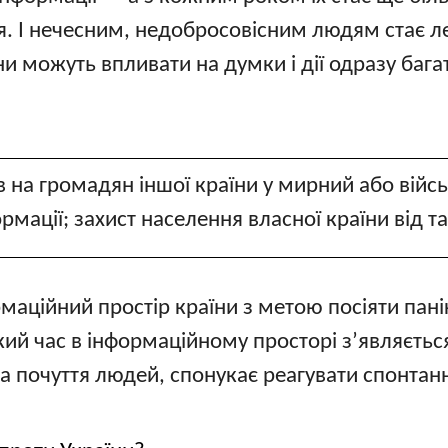
я. І нечесним, недобросовісним людям стає 
ни можуть впливати на думки і дії одразу баг
 на громадян іншої країни у мирний або війсь
мації; захист населення власної країни від та
маційний простір країни з метою посіяти пан
акий час в інформаційному просторі з’являєть
та почуття людей, спонукає реагувати спонтан