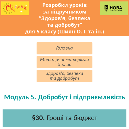
Розробки уроків
за підручником
“Здоров’я, безпека
та добробут”
для 5 класу (Шиян О. І. та ін.)
Головна
Методичні матеріали
5 клас
Здоров’я, безпека
та добробут
Модуль 5. Добробут і підприємливість
§30.
Гроші та бюджет