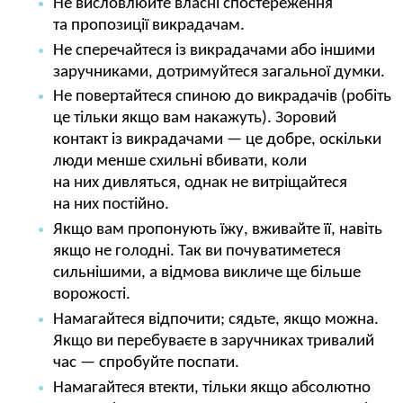
Не висловлюйте власні спостереження
та пропозиції викрадачам.
Не сперечайтеся із викрадачами або іншими
заручниками, дотримуйтеся загальної думки.
Не повертайтеся спиною до викрадачів (робіть
це тільки якщо вам накажуть). Зоровий
контакт із викрадачами — це добре, оскільки
люди менше схильні вбивати, коли
на них дивляться, однак не витріщайтеся
на них постійно.
Якщо вам пропонують їжу, вживайте її, навіть
якщо не голодні. Так ви почуватиметеся
сильнішими, а відмова викличе ще більше
ворожості.
Намагайтеся відпочити; сядьте, якщо можна.
Якщо ви перебуваєте в заручниках тривалий
час — спробуйте поспати.
Намагайтеся втекти, тільки якщо абсолютно