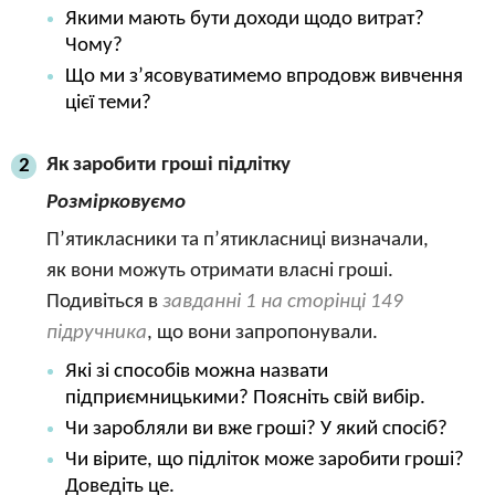
Якими мають бути доходи щодо витрат?
Чому?
Що ми з’ясовуватимемо впродовж вивчення
цієї теми?
Як заробити гроші підлітку
2
Розмірковуємо
П’ятикласники та п’ятикласниці визначали,
як вони можуть отримати власні гроші.
Подивіться в
завданні 1 на сторінці 149
підручника
, що вони запропонували.
Які зі способів можна назвати
підприємницькими? Поясніть свій вибір.
Чи заробляли ви вже гроші? У який спосіб?
Чи вірите, що підліток може заробити гроші?
Доведіть це.