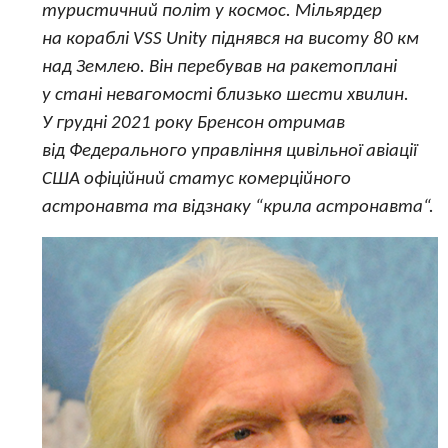
туристичний політ у космос. Мільярдер
на кораблі VSS Unity піднявся на висоту 80 км
над Землею. Він перебував на ракетоплані
у стані невагомості близько шести хвилин.
У грудні 2021 року Бренсон отримав
від Федерального управління цивільної авіації
США офіційний статус комерційного
астронавта та відзнаку “крила астронавта“.