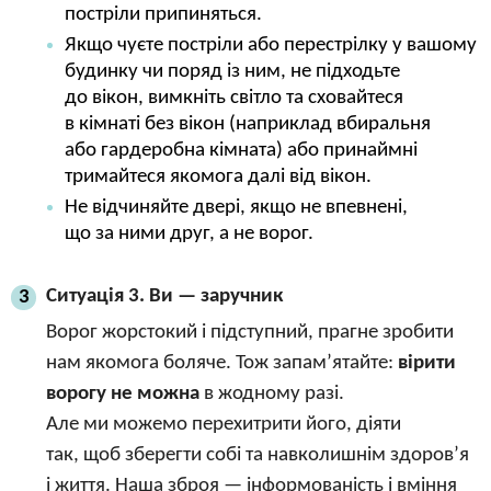
постріли припиняться.
Якщо чуєте постріли або перестрілку у вашому
будинку чи поряд із ним, не підходьте
до вікон, вимкніть світло та сховайтеся
в кімнаті без вікон (наприклад вбиральня
або гардеробна кімната) або принаймні
тримайтеся якомога далі від вікон.
Не відчиняйте двері, якщо не впевнені,
що за ними друг, а не ворог.
Ситуація 3. Ви — заручник
3
Ворог жорстокий і підступний, прагне зробити
нам якомога боляче. Тож запам’ятайте:
вірити
ворогу не можна
в жодному разі.
Але ми можемо перехитрити його, діяти
так, щоб зберегти собі та навколишнім здоров’я
і життя. Наша зброя — інформованість і вміння