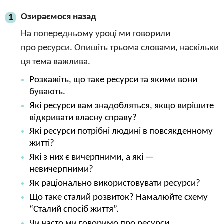
Озираємося назад
1
На попередньому уроці ми говорили
про ресурси. Опишіть трьома словами, наскільки
ця тема важлива.
Розкажіть, що таке ресурси та якими вони
бувають.
Які ресурси вам знадобляться, якщо вирішите
відкривати власну справу?
Які ресурси потрібні людині в повсякденному
житті?
Які з них є вичерпними, а які —
невичерпними?
Як раціонально використовувати ресурси?
Що таке сталий розвиток? Намалюйте схему
“Сталий спосіб життя”.
Чи часто ми говоримо про ресурси