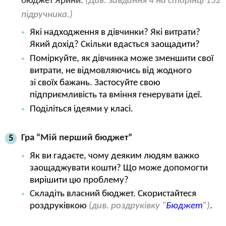
бюджет Ярини.
(Див. завдання 4 на сторінці 152
підручника.)
Які надходження в дівчинки? Які витрати?
Який дохід? Скільки вдасться заощадити?
Поміркуйте, як дівчинка може зменшити свої
витрати, не відмовляючись від жодного
зі своїх бажань. Застосуйте свою
підприємливість та вміння генерувати ідеї.
Поділіться ідеями у класі.
Гра “Мій перший бюджет”
5
Як ви гадаєте, чому деяким людям важко
заощаджувати кошти? Що може допомогти
вирішити цю проблему?
Складіть власний бюджет. Скористайтеся
роздруківкою
(див. роздруківку “
Бюджет
”)
.