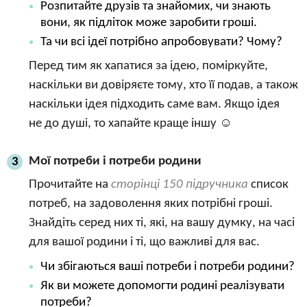
Розпитайте друзів та знайомих, чи знають
вони, як підліток може заробити гроші.
Та чи всі ідеї потрібно апробовувати? Чому?
Перед тим як хапатися за ідею, поміркуйте,
наскільки ви довіряєте тому, хто її подав, а також
наскільки ідея підходить саме вам. Якщо ідея
не до душі, то хапайте краще іншу ☺
Мої потреби і потреби родини
3
Прочитайте на
сторінці 150 підручника
список
потреб, на задоволення яких потрібні гроші.
Знайдіть серед них ті, які, на вашу думку, на часі
для вашої родини і ті, що важливі для вас.
Чи збігаються ваші потреби і потреби родини?
Як ви можете допомогти родині реалізувати
потреби?