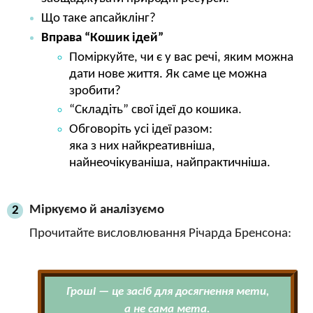
Що таке апсайклінг?
Вправа “Кошик ідей”
Поміркуйте, чи є у вас речі, яким можна
дати нове життя. Як саме це можна
зробити?
“Складіть” свої ідеї до кошика.
Обговоріть усі ідеї разом:
яка з них найкреативніша,
найнеочікуваніша, найпрактичніша.
Міркуємо й аналізуємо
2
Прочитайте висловлювання Річарда Бренсона:
Гроші — це засіб для досягнення мети,
а не сама мета.