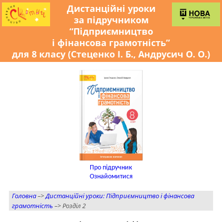
Дистанційні уроки
за підручником
“Підприємництво
і фінансова грамотність”
для 8 класу (Стеценко І. Б., Андрусич О. О.)
Про підручник
Ознайомитися
Головна
–>
Дистанційні уроки: Підприємництво і фінансова
грамотність
–> Розділ 2