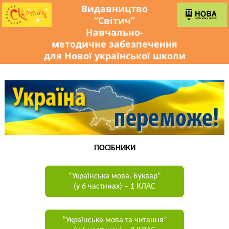
Видавництво
“Світич”
Навчально-
методичне забезпечення
для Нової української школи
ПОСІБНИКИ
“Українська мова. Буквар”
(у 6 частинах) – 1 КЛАС
“Українська мова та читання”