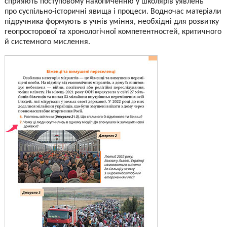
сприяють поступовому накопиченню у школярів уявлень
про суспільно-історичні явища і процеси. Водночас матеріали
підручника формують в учнів уміння, необхідні для розвитку
геопросторової та хронологічної компетентностей, критичного
й системного мислення.