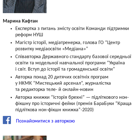
Марина Кафтан
Експертка з питань змісту освіти Команди підтримки
реформ НУШ
Магістр історії, медіатренерка, голова ГО “Центр
розвитку медіаосвіти «Медіана»”
Співавторка Державного стандарту базової середньої
освіти та модельної навчальної програми “Україна
і світ. Вступ до історії та громадянської освіти”
Авторка понад 20 дитячих освітніх програм
у НКМК “Мистецький арсенал”, журналістка
та редакторка теле- й онлайн-новин
Авторка книжки “Історія брехні” — підліткового нон-
фікшну про історичні фейки (премія БараБуки “Краща
підліткова нон-фікшн книжка”-2020)
Познайомитися з авторкою