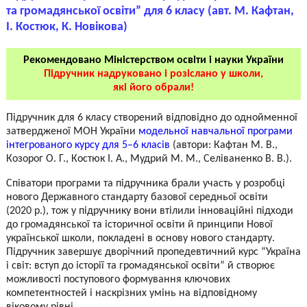
та громадянської освіти” для 6 класу (авт. М. Кафтан,
І. Костюк, К. Новікова)
Рекомендовано Міністерством освіти і науки України
Підручник надруковано і розіслано у школи,
які його обрали!
Підручник
для 6 класу створений відповідно до однойменної
затвердженої МОН України
модельної навчальної програми
інтегрованого курсу для 5–6 класів
(автори: Кафтан М. В.,
Козорог О. Г., Костюк І. А., Мудрий М. М., Селіваненко В. В.).
Співатори програми та підручника брали участь у розробці
нового Державного стандарту базової середньої освіти
(2020 р.), тож у підручнику вони втілили інноваційні підходи
до громадянської та історичної освіти й принципи Нової
української школи, покладені в основу нового стандарту.
Підручник завершує дворічний пропедевтичний курс “Україна
і світ: вступ до історії та громадянської освіти” й створює
можливості поступового формування ключових
компетентностей і наскрізних умінь на відповідному
віковому рівні.