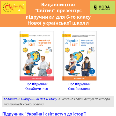
Видавництво
“Світич” презентує
підручники для
6-го
класу
Нової української школи
Про підручник
Про підручник
Ознайомитися
Ознайомитися
Головна
->
Підручники для 6 класу
-> Україна і світ: вступ до історії
та громадянської освіти
Підручник “Україна і світ: вступ до історії