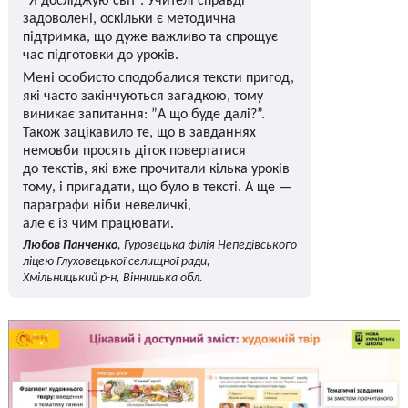
“Я досліджую світ”. Учителі справді
задоволені, оскільки є методична
підтримка, що дуже важливо та спрощує
час підготовки до уроків.
Мені особисто сподобалися тексти пригод,
які часто закінчуються загадкою, тому
виникає запитання: ”А що буде далі?”.
Також зацікавило те, що в завданнях
немовби просять діток повертатися
до текстів, які вже прочитали кілька уроків
тому, і пригадати, що було в тексті. А ще —
параграфи ніби невеличкі,
але є із чим працювати.
Любов Панченко
, Гуровецька філія Непедівського
ліцею Глуховецької селищної ради,
Хмільницький р-н, Вінницька обл.