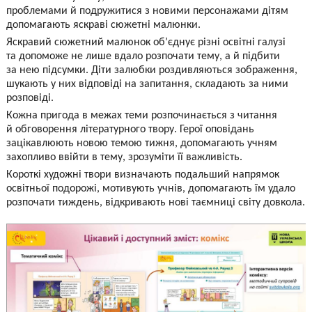
проблемами й подружитися з новими персонажами дітям
допомагають яскраві сюжетні малюнки.
Яскравий сюжетний малюнок об’єднує різні освітні галузі
та допоможе не лише вдало розпочати тему, а й підбити
за нею підсумки. Діти залюбки роздивляються зображення,
шукають у них відповіді на запитання, складають за ними
розповіді.
Кожна пригода в межах теми розпочинається з читання
й обговорення літературного твору. Герої оповідань
зацікавлюють новою темою тижня, допомагають учням
захопливо ввійти в тему, зрозуміти її важливість.
Короткі художні твори визначають подальший напрямок
освітньої подорожі, мотивують учнів, допомагають їм удало
розпочати тиждень, відкривають нові таємниці світу довкола.