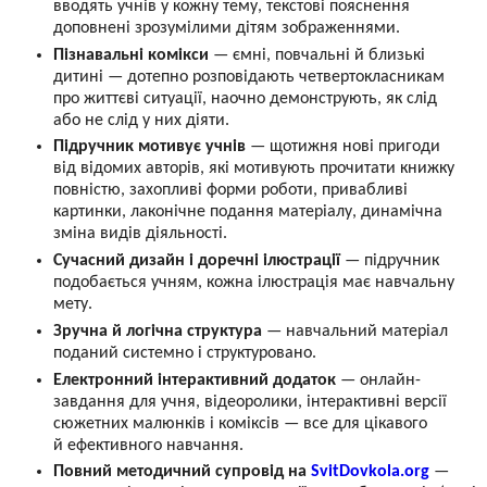
вводять учнів у кожну тему, текстові пояснення
доповнені зрозумілими дітям зображеннями.
Пізнавальні комікси
— ємні, повчальні й близькі
дитині — дотепно розповідають четвертокласникам
про життєві ситуації, наочно демонструють, як слід
або не слід у них діяти.
Підручник мотивує учнів
— щотижня нові пригоди
від відомих авторів, які мотивують прочитати книжку
повністю, захопливі форми роботи, привабливі
картинки, лаконічне подання матеріалу, динамічна
зміна видів діяльності.
Сучасний дизайн і доречні ілюстрації
— підручник
подобається учням, кожна ілюстрація має навчальну
мету.
Зручна й логічна структура
— навчальний матеріал
поданий системно і структуровано.
Електронний інтерактивний додаток
— онлайн-
завдання для учня, відеоролики, інтерактивні версії
сюжетних малюнків і коміксів — все для цікавого
й ефективного навчання.
Повний методичний супровід на
SvitDovkola.org
—