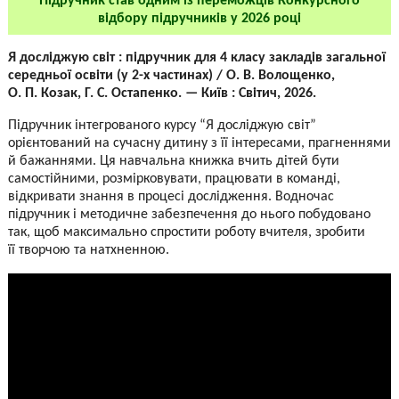
Підручник став одним із переможців Конкурсного
відбору підручників у 2026 році
Я досліджую світ : підручник для 4 класу закладів загальної
середньої освіти (у 2-х частинах) / О. В. Волощенко,
О. П. Козак, Г. С. Остапенко. — Київ : Світич, 2026.
Підручник інтегрованого курсу “Я досліджую світ”
орієнтований на сучасну дитину з її інтересами, прагненнями
й бажаннями. Ця навчальна книжка вчить дітей бути
самостійними, розмірковувати, працювати в команді,
відкривати знання в процесі дослідження. Водночас
підручник і методичне забезпечення до нього побудовано
так, щоб максимально спростити роботу вчителя, зробити
її творчою та натхненною.