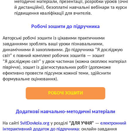
методичні матеріали, презентації, розробки уроків (очні
й дистанційні), безоплатні навчальні вебінари та курси
підвищення кваліфікації для вчителів.
Робочі зошити до підручника
Авторські робочі зошити із цікавими практичними
завданнями зроблять ваші уроки пізнавальними,
динамічними й захопливими. До підручника “Я досліджую
світ” є повний комплект робочих зошитів — зошит
“Я досліджую світ” у двох частинах (кожна охоплює матеріал
півріччя), зошит із діагностувальних робіт (допоможе
ефективно провести підсумок кожної теми, здійснити
формувальне оцінювання).
РОБОЧІ ЗОШИТИ
Додаткові навчально-методичні матеріали
На сайті
SvitDovkola.org
у розділі
“ДЛЯ УЧНЯ”
—
електронний
інтерактивний додаток до підручника
: онлайн-завдання