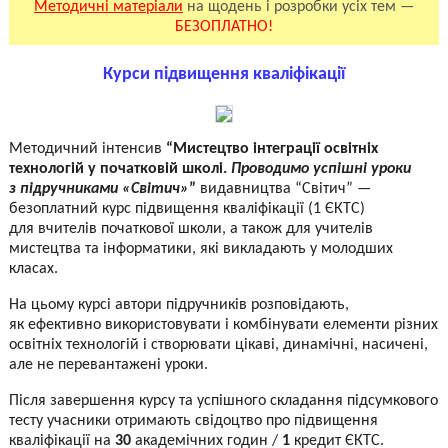
Методичні матеріали
на щодень і розробки усіх тем —
БЕЗОПЛАТНО!
Курси підвищення кваліфікації
Методичний інтенсив
“Мистецтво інтеграції освітніх
технологій у початковій школі.
Проводимо успішні уроки
з підручниками «Світич»
”
видавництва “Світич” —
безоплатний курс підвищення кваліфікації (1 ЄКТС)
для вчителів початкової школи, а також для учителів
мистецтва та інформатики, які викладають у молодших
класах.
На цьому курсі автори підручників розповідають,
як ефективно використовувати і комбінувати елементи різних
освітніх технологій і створювати цікаві, динамічні, насичені,
але не перевантажені уроки.
Після завершення курсу та успішного складання підсумкового
тесту учасники отримають свідоцтво про підвищення
кваліфікації на
30
академічних годин /
1
кредит ЄКТС.