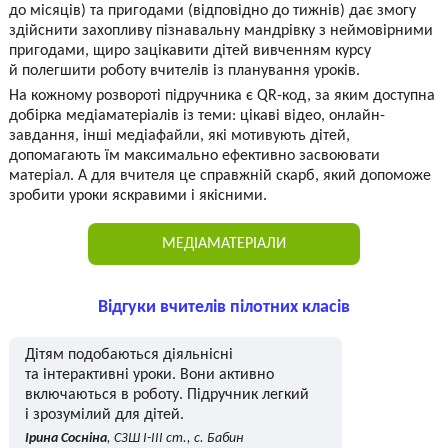
до місяців) та пригодами (відповідно до тижнів) дає змогу
здійснити захопливу пізнавальну мандрівку з неймовірними
пригодами, щиро зацікавити дітей вивченням курсу
й полегшити роботу вчителів із планування уроків.
На кожному розвороті підручника є QR-код, за яким доступна
добірка медіаматеріалів із теми: цікаві відео, онлайн-
завдання, інші медіафайли, які мотивують дітей,
допомагають їм максимально ефективно засвоювати
матеріал. А для вчителя це справжній скарб, який допоможе
зробити уроки яскравими і якісними.
МЕДІАМАТЕРІАЛИ
Відгуки вчителів пілотних класів
Дітям подобаються діяльнісні
та інтерактивні уроки. Вони активно
включаються в роботу. Підручник легкий
і зрозумілий для дітей.
Ірина Сосніна
, СЗШ І-ІІІ ст., с. Бабин