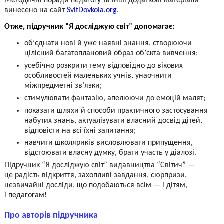
Методичні поради педагогу та інші додаткові матеріали
винесено на сайт
SvitDovkola.org
.
Отже, підручник “Я досліджую світ” допомагає:
об’єднати нові й уже наявні знання, створюючи
цілісний багатоплановий образ об’єкта вивчення;
усебічно розкрити тему відповідно до вікових
особливостей маленьких учнів, унаочнити
міжпредметні зв’язки;
стимулювати фантазію, апелюючи до емоцій малят;
показати шляхи й способи практичного застосування
набутих знань, актуалізувати власний досвід дітей,
відповісти на всі їхні запитання;
навчити школяриків висловлювати припущення,
відстоювати власну думку, брати участь у діалозі.
Підручник “Я досліджую світ” видавництва “Світич” —
це радість відкриття, захопливі завдання, сюрпризи,
незвичайні досліди, що подобаються всім — і дітям,
і педагогам!
Про авторів підручника