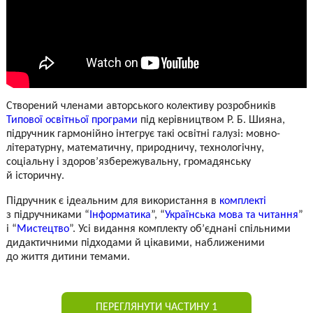
Створений членами авторського колективу розробників
Типової освітньої програми
під керівництвом Р. Б. Шияна,
підручник гармонійно інтегрує такі освітні галузі: мовно-
літературну, математичну, природничу, технологічну,
соціальну і здоров’язбережувальну, громадянську
й історичну.
Підручник є ідеальним для використання в
комплекті
з підручниками “
Інформатика
”, “
Українська мова та читання
”
і “
Мистецтво
”. Усі видання комплекту об’єднані спільними
дидактичними підходами й цікавими, наближеними
до життя дитини темами.
ПЕРЕГЛЯНУТИ ЧАСТИНУ 1