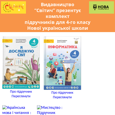
Видавництво
“Світич” презентує
комплект
підручників для 4-го класу
Нової української школи
Про підручник
Про підручник
Переглянути
Переглянути