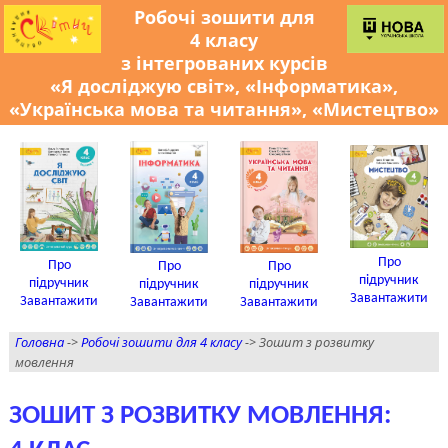
Робочі зошити для
4 класу
з інтегрованих курсів
«Я досліджую світ», «Інформатика»,
«Українська мова та читання», «Мистецтво»
Про
Про
Про
Про
підручник
підручник
підручник
підручник
Завантажити
Завантажити
Завантажити
Завантажити
Головна
->
Робочі зошити для 4 класу
-> Зошит з розвитку
мовлення
ЗОШИТ З РОЗВИТКУ МОВЛЕННЯ: