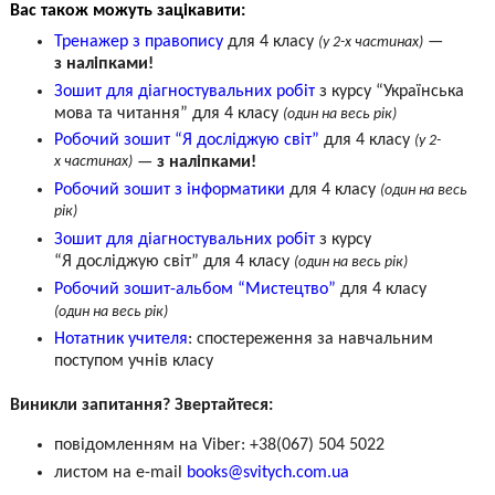
Вас також можуть зацікавити:
Тренажер з правопису
для 4 класу
—
(у 2-х частинах)
з наліпками!
Зошит для діагностувальних робіт
з курсу “Українська
мова та читання” для 4 класу
(один на весь рік)
Робочий зошит “Я досліджую світ”
для 4 класу
(у 2-
х частинах)
—
з наліпками!
Робочий зошит з інформатики
для 4 класу
(один на весь
рік)
Зошит для діагностувальних робіт
з курсу
“Я досліджую світ” для 4 класу
(один на весь рік)
Робочий зошит-альбом “Мистецтво”
для 4 класу
(один на весь рік)
Нотатник учителя
: спостереження за навчальним
поступом учнів класу
Виникли запитання? Звертайтеся:
повідомленням на Viber: +38(067) 504 5022
листом на e-mail
books@svitych.com.ua