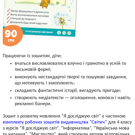
Працюючи із зошитом, діти:
вчаться висловлюватися влучно і грамотно в усній та
письмовій формі;
виконують нестандартні творчі та пошукові завдання,
що мотивують і захоплюють;
складають фантастичні історії, вигадують пригоди;
створюють медіатексти — оголошення, комікси і навіть
рекламні банери.
Зошит з розвитку мовлення “Я досліджую світ” є частиною
комплекту робочих зошитів видавництва “Світич”
для 4 класу
з курсів “Я досліджую світ”, “Інформатика”, “Українська мова
та читання”, “Мистецтво”, який створили автори відповідних