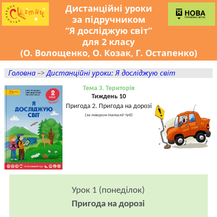
Дистанційні уроки
за підручником
“Я досліджую світ”
для 2 класу
(О. Волощенко, О. Козак, Г. Остапенко)
Головна
–>
Дистанційні уроки: Я досліджую світ
Тема 3. Територія
Тиждень 10
Пригода 2. Пригода на дорозі
(за твором Наталії Чуб)
Урок 1 (понеділок)
Пригода на дорозі