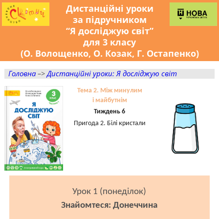
Дистанційні уроки
за підручником
“Я досліджую світ”
для 3 класу
(О. Волощенко, О. Козак, Г. Остапенко)
Головна
–>
Дистанційні уроки: Я досліджую світ
Тема 2. Між минулим
і майбутнім
Тиждень 6
Пригода 2. Білі кристали
Урок 1 (понеділок)
Знайомтеся: Донеччина