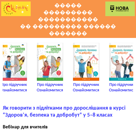
�����
���������
�����������
�� ��������� ������
�������
Про підручник
Про підручник
Про підручник
Про підручник
Ознайомитися
Ознайомитися
Ознайомитися
Ознайомитися
Як говорити з підлітками про дорослішання в курсі
“Здоров’я, безпека та добробут” у 5–8 класах
Вебінар для вчителів