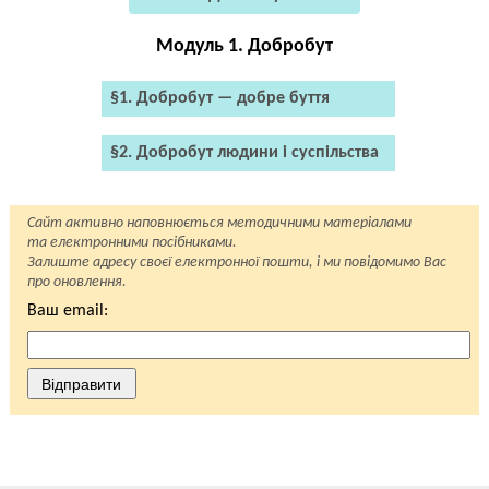
Модуль 1. Добробут
§1. Добробут — добре буття
§2. Добробут людини і суспільства
Сайт активно наповнюється методичними матеріалами
та електронними посібниками.
Залиште адресу своєї електронної пошти, і ми повідомимо Вас
про оновлення.
Ваш email:
Відправити