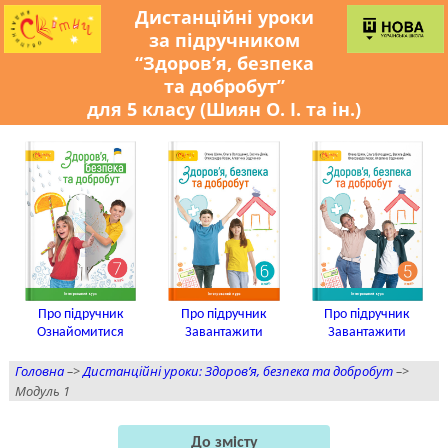
Дистанційні уроки
за підручником
“Здоров’я, безпека
та добробут”
для 5 класу (Шиян О. І. та ін.)
Про підручник
Про підручник
Про підручник
Ознайомитися
Завантажити
Завантажити
Головна
–>
Дистанційні уроки: Здоров’я, безпека та добробут
–>
Модуль 1
До змісту