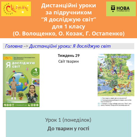
Дистанційні уроки
за підручником
“Я досліджую світ”
для 1 класу
(О. Волощенко, О. Козак, Г. Остапенко)
Головна
–>
Дистанційні уроки: Я досліджую світ
Тиждень 29
Світ тварин
Урок 1 (понеділок)
До тварин у гості