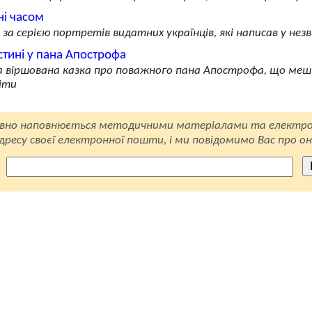
і часом
а за серією портретів видатних українців, які написав у н
стині у пана Апострофа
а віршована казка про поважного пана Апострофа, що мешка
іти
вно наповнюється методичними матеріалами та електро
ресу своєї електронної пошти, і ми повідомимо Вас про он