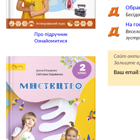
Обран
Бесід
На го
Весел
Про підручник
зустр
Ознайомитися
Сайт акти
Залиште ад
Ваш email: