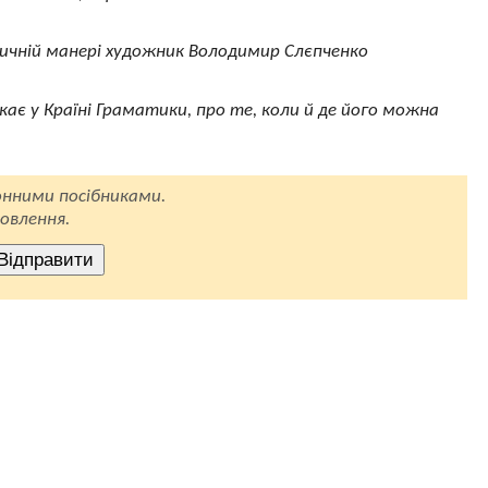
езвичній манері художник Володимир Слєпченко
є у Країні Граматики, про те, коли й де його можна
нними посібниками.
овлення.
Відправити