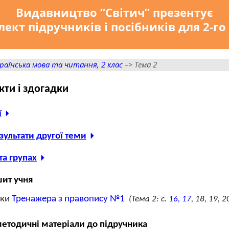
Видавництво “Світич” презентує
ект підручників і посібників для 2-го
раїнська мова та читання, 2 клас
–> Тема 2
кти і здогадки
ї
зультати другої теми
 та групах
ит учня
нки
Тренажера з правопису №1
(Тема 2: с.
16, 17
, 18, 19, 2
етодичні матеріали до підручника