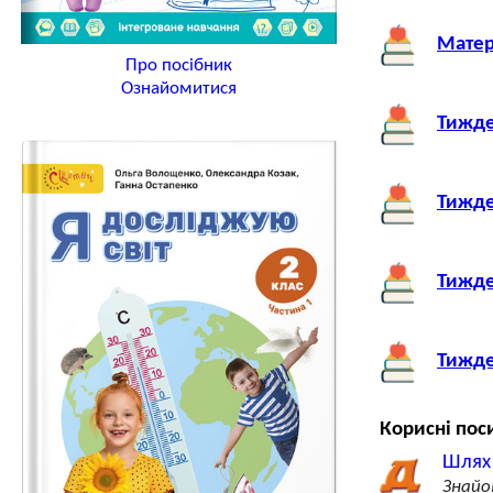
Матер
Про посібник
Ознайомитися
Тижде
Тижде
Тижде
Тижде
Корисні пос
Шлях
Знайо