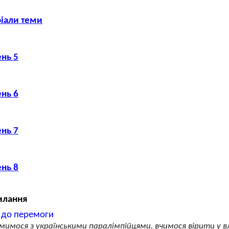
іали теми
нь 5
нь 6
нь 7
нь 8
илання
 до перемоги
мимося з українськими паралімпійцями, вчимося вірити у в