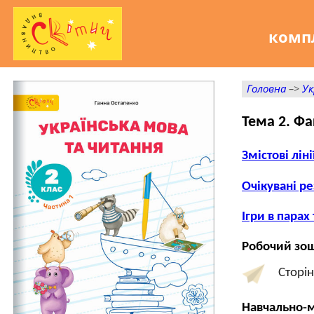
компл
Головна
–>
Ук
Тема 2. Фа
Змістові ліні
Очікувані ре
Ігри в парах
Робочий зош
Сторі
Навчально-м