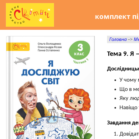
комплект пі
Головна
–>
Ме
Тема 9. Я
Дослідницьк
У чому 
Що в ме
Яку лю
Навіщо 
Завдання де
Довідат