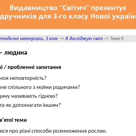
Видавництво “Світич” презентує
дручників для 3-го класу Нової украї
тодичні матеріали, 3 клас
–>
Я досліджую світ
–> Тема 9
 — людина
і / проблемні запитання
моя неповторність?
не спільного з моїми родичами?
дину називають гідною?
та як допомагати іншим?
в’ятої теми
ися про різні способи розмноження рослин.