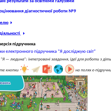
ані результати за освітніми галузями
оцінювання діагностичної роботи №9
телю
діяльності
версія підручника
нки електронного підручника “Я досліджую світ”
 “Я — людина”: інтегровані завдання, ідеї для роботи з ді
те кнопки
на полях е-підручн