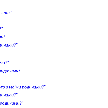
ість?
"
?
"
ми?
"
одичами?
"
ами?
"
 родичами?
"
ого з моїми родичами?
"
одичами?
"
и родичами?
"