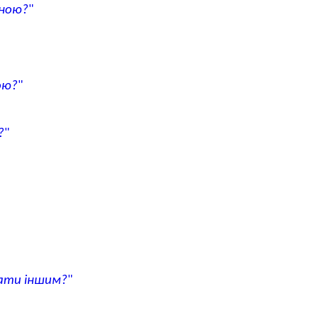
дною?
"
ою?
"
?
"
ати іншим?
"