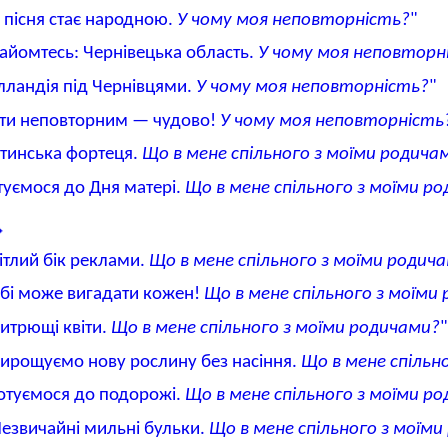
 пісня стає народною.
У чому моя неповторність?
"
айомтесь: Чернівецька область.
У чому моя неповторн
лландія під Чернівцями.
У чому моя неповторність?
"
ти неповторним — чудово!
У чому моя неповторність
тинська фортеця.
Що в мене спільного з моїми родича
туємося до Дня матері.
Що в мене спільного з моїми р
ітлий бік реклами.
Що в мене спільного з моїми родич
бі може вигадати кожен!
Що в мене спільного з моїми
итрющі квіти.
Що в мене спільного з моїми родичами?
"
ирощуємо нову рослину без насіння.
Що в мене спільн
отуємося до подорожі.
Що в мене спільного з моїми р
езвичайні мильні бульки.
Що в мене спільного з моїм