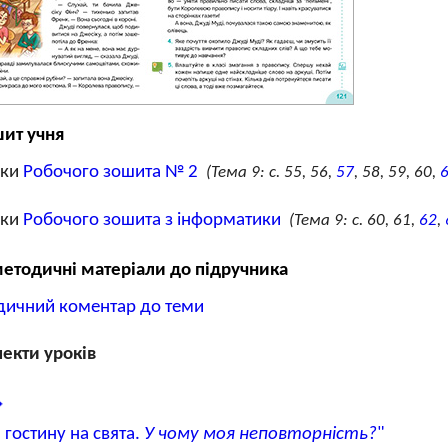
ит учня
нки
Робочого зошита № 2
(Тема 9: с. 55, 56,
57
, 58, 59, 60,
нки
Робочого зошита з інформатики
(Тема 9: с. 60, 61,
62
,
етодичні матеріали до підручника
дичний коментар до теми
екти уроків
 гостину на свята.
У чому моя неповторність?
"