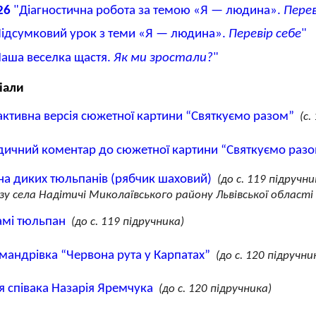
26
"Діагностична робота за темою «Я — людина».
Перев
ідсумковий урок з теми «Я — людина».
Перевір себе
"
аша веселка щастя.
Як ми зростали?
"
іали
активна версія сюжетної картини “Святкуємо разом”
(с.
ичний коментар до сюжетної картини “Святкуємо раз
а диких тюльпанів (рябчик шаховий)
(до с. 119 підручни
зу села Надітичі Миколаївського району Львівської області
амі тюльпан
(до с. 119 підручника)
мандрівка “Червона рута у Карпатах”
(до с. 120 підручни
ія співака Назарія Яремчука
(до с. 120 підручника)