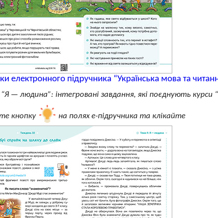
нки електронного підручника “Українська мова та читан
 “Я — людина”: інтегровані завдання, які поєднують курси 
те кнопку
на полях е-підручника та клікайте