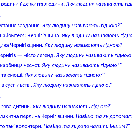
 родини йде життя людини.
Яку людину називають гі
станнє завдання.
Яку людину називають гідною?
"
найомтеся: Чернігівщина.
Яку людину називають гідн
ива Чернігівщини.
Яку людину називають гідною?
"
ернігів — місто легенд.
Яку людину називають гідною
карбниця чеснот.
Яку людину називають гідною?
"
 та емоції.
Яку людину називають гідною?
"
 в суспільстві.
Яку людину називають гідною?
"
рава дитини.
Яку людину називають гідною?
"
лакитна перлина Чернігівщини.
Навіщо та як допомаг
то такі волонтери.
Навіщо та як допомагати іншим?
"