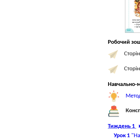
Робочий зош
Сторі
Сторі
Навчально-м
Мето
Консп
Тиждень 1
Урок 1
"На