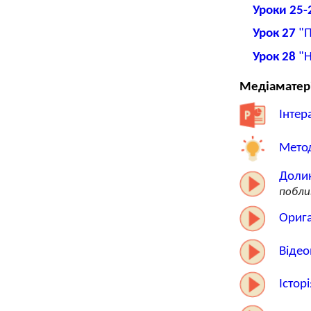
Уроки 25-
Урок 27
"П
Урок 28
"Н
Медіаматер
Інтер
Метод
Долин
побли
Ориг
Відео
Істор