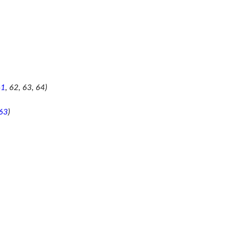
61
, 62, 63, 64)
63
)