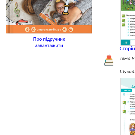
Про підручник
Завантажити
Сторі
Тема 9
Шукай