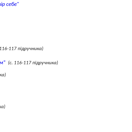
ір себе
"
 116-117 підручника)
ом”
(с. 116-117 підручника)
ка)
ка)