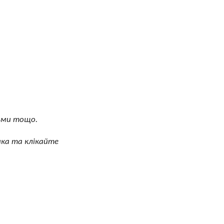
тьми тощо.
ика та клікайте