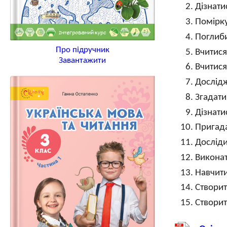
Дізнати
Помірку
Поглиби
Про підручник
Вчитися
Завантажити
Вчитися
Дослідж
Згадати
Дізнати
Пригада
Досліди
Виконат
Навчити
Створит
Створи