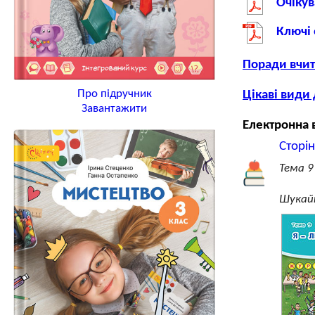
Очікув
Ключі 
Поради вчи
Про підручник
Цікаві види 
Завантажити
Електронна 
Сторі
Тема 9
Шукай